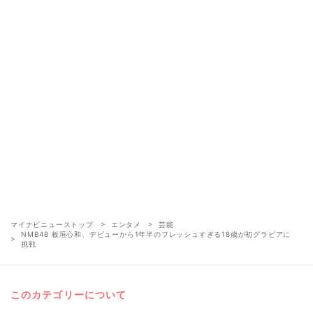
マイナビニューストップ
エンタメ
芸能
NMB48 板垣心和、デビューから1年半のフレッシュすぎる18歳が初グラビアに
挑戦
このカテゴリーについて