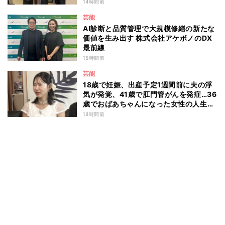
14時間前
芸能
AI診断と品質管理で大規模修繕の新たな
価値を生み出す 株式会社アケボノのDX
最前線
15時間前
芸能
18歳で妊娠、出産予定1週間前に夫の浮
気が発覚、41歳で肛門管がんを発症…36
歳でおばあちゃんになった女性の人生に
島田珠代も思わず涙 『愛のハイエナ
18時間前
season6』