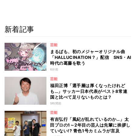
新着記事
芸能
まるぱも、初のメジャーオリジナル曲
「HALLUCINATION？」配信 SNS・AI
時代の葛藤を歌う
6分前
芸能
福田正博「選手層は厚くなったけれど
も…」サッカー日本代表がベスト8常連
国と比べて足りないものとは？
5時間前
芸能
有吉弘行「風紀が乱れているのか…」太
田プロの1～2年目の芸人は先輩に挨拶し
ていない!? 青色1号カミムラが言及