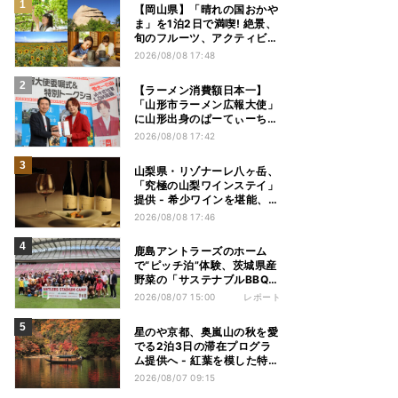
【岡山県】「晴れの国おかや
ま」を1泊2日で満喫! 絶景、
旬のフルーツ、アクティビテ
ィを楽しむモデルコースを紹
2026/08/08 17:48
介
【ラーメン消費額日本一】
「山形市ラーメン広報大使」
に山形出身のぱーてぃーちゃ
ん・すがちゃん最高No.1が就
2026/08/08 17:42
任 -「山ラー」の魅力を発信
へ
山梨県・リゾナーレ八ヶ岳、
「究極の山梨ワインステイ」
提供 - 希少ワインを堪能、テ
イスティングセミナーやスペ
2026/08/08 17:46
シャルディナーも
鹿島アントラーズのホーム
で“ピッチ泊”体験、茨城県産
野菜の「サステナブルBBQ」
も楽しむ特別キャンプ
2026/08/07 15:00
レポート
星のや京都、奥嵐山の秋を愛
でる2泊3日の滞在プログラ
ム提供へ - 紅葉を模した特別
料理、舟遊び、オオモミジの
2026/08/07 09:15
下でおこなう深呼吸など