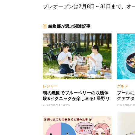
プレオープンは7月8日～31日まで、オ
編集部が選ぶ関連記事
レジャー
グルメ
朝の農園でブルーベリーの収穫体
プールに
験&ピクニックが楽しめる! 星野リ
グアフタ
ゾート BEB5土浦にて7月1日から
のホテル
2024/04/11 14:28
2024/04/10
期間限定「ブルーベリーサイクル
ピクニック」開催!