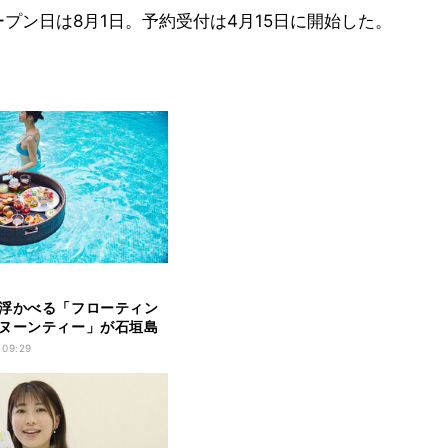
ープン日は8月1日。予約受付は4月15日に開始した。
浮かべる「フローティン
ヌーンティー」が石垣島
に登場
 09:29