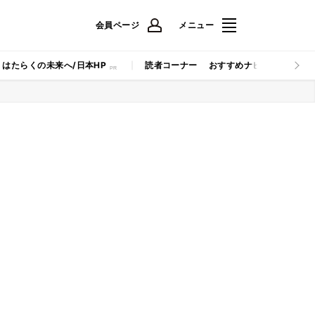
会員ページ
メニュー
はたらくの未来へ/日本HP
読者コーナー
おすすめナビ
マイナビB