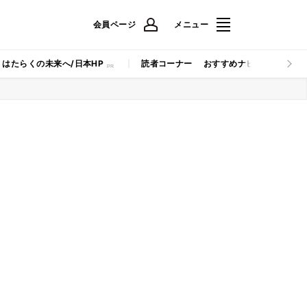
会員ページ
メニュー
はたらくの未来へ/日本HP
読者コーナー
おすすめナビ
マイナビB