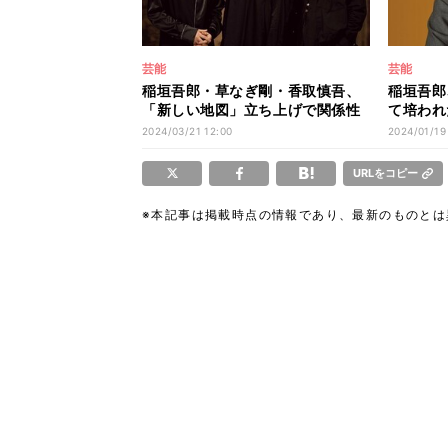
芸能
芸能
稲垣吾郎・草なぎ剛・香取慎吾、
稲垣吾郎
「新しい地図」立ち上げで関係性
て培われ
に変化
か音楽も
2024/03/21 12:00
2024/01/19
URLをコピー
※本記事は掲載時点の情報であり、最新のものと