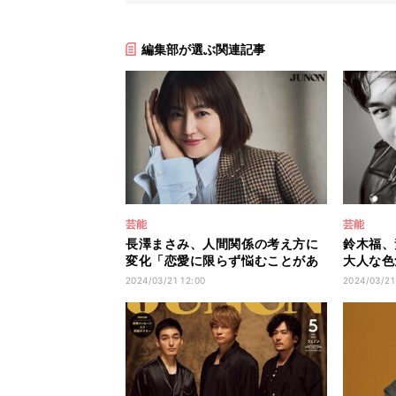
編集部が選ぶ関連記事
芸能
芸能
長澤まさみ、人間関係の考え方に
鈴木福、
変化「恋愛に限らず悩むことがあ
大人な色
るって幸せ」
トレ「ち
2024/03/21 12:00
2024/03/21