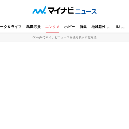
ワーク＆ライフ
就職応援
エンタメ
ホビー
特集
地域活性
IIJ
Googleでマイナビニュースを優先表示する方法