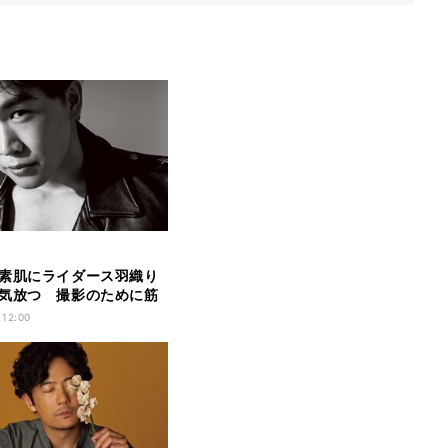
素肌にライダース羽織り
気放つ 撮影のために筋
ょっと多めに」
 12:00