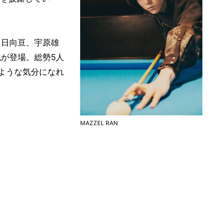
、日向亘、宇原雄
川史記が登場。総勢5人
のような気分になれ
MAZZEL RAN