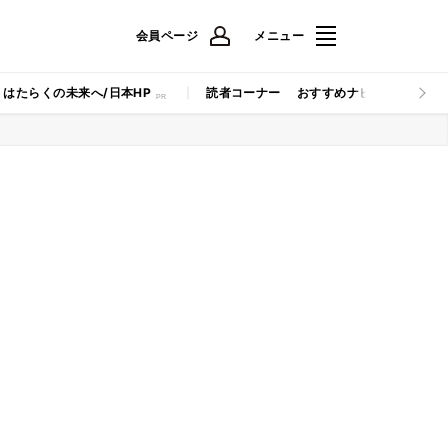
会員ページ
メニュー
はたらくの未来へ/日本HP
読者コーナー
おすすめナビ
マイナビB