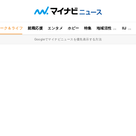
ワーク＆ライフ
就職応援
エンタメ
ホビー
特集
地域活性
IIJ
Googleでマイナビニュースを優先表示する方法