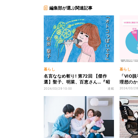
編集部が選ぶ関連記事
暮らし
暮らし
名言ななめ斬り! 第72回 【傑作
「VIO
選】聖子、明菜、百恵さん…『昭
理想のか
和アイドル』の名言に見るレジェ
2024/03/28
2024/03/29 10:00
連載
ンドの生き様