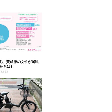
脱毛」賛成派の女性が9割、
たちは?
 12:23