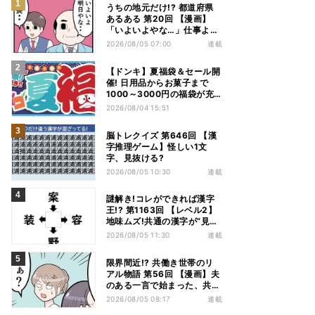
うちの地元だけ!? 都道府県
あるある 第20回 【漫画】
「いよいよやな…」仕事より
優先は当然!? 兵庫県民の“祭
2026/08/05 07:00
連載
り愛”が熱すぎた
【ドンキ】夏福袋＆セール開
催! 日用品からお菓子まで
1000～3000円の福袋が充
実、家電やアパレルなど人気
2026/08/04 15:51
商品も特価
脳トレクイズ 第646回 【漢
字推理ゲーム】怪しい1文
字、見抜ける?
2026/08/05 10:30
連載
謎解き!コレができれば漢字
王!? 第1163回 【レベル2】
地味ムズ!共通の漢字が“見え
てこない”…
2026/08/05 11:30
連載
限界間近!? 共働き世帯のリ
アル物語 第56回 【漫画】夫
のある一言で始まった、共働
き夫婦の言い合い。妻も思わ
2026/08/05 08:17
連載
ず…