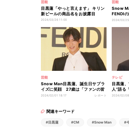
芸能
芸能
目黒蓮「やっと言えます」 キリン
Snow
新ビールの商品名をお披露目
FEND
ています
2024/03/26 11:00
2024/03/25
芸能
テレビ
Snow Man目黒蓮、誕生日サプラ
目黒蓮、
イズに笑顔 27歳は「ファンの皆
人”語る
さんをもっと笑顔に」
応は「あ
2024/02/01 18:17
レポート
2024/02/08
関連キーワード
#目黒蓮
#CM
#Snow Man
#