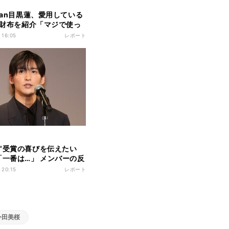
 Man目黒蓮、愛用している
Iの財布を紹介「マジで使っ
」
 16:05
レポート
“受賞の喜びを伝えたい
「一番は…」 メンバーの反
とで確認」
 20:15
レポート
今田美桜