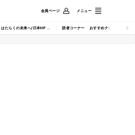
会員ページ
メニュー
はたらくの未来へ/日本HP
読者コーナー
おすすめナビ
マイナビB