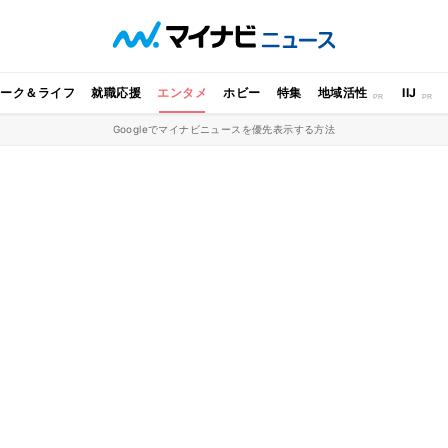
ワーク＆ライフ
就職応援
エンタメ
ホビー
特集
地域活性
IIJ
Googleでマイナビニュースを優先表示する方法