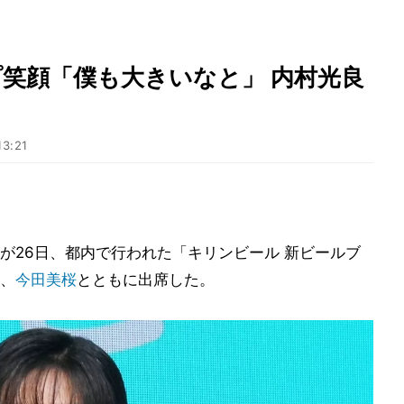
笑顔「僕も大きいなと」 内村光良
」
13:21
が26日、都内で行われた「キリンビール 新ビールブ
、
今田美桜
とともに出席した。