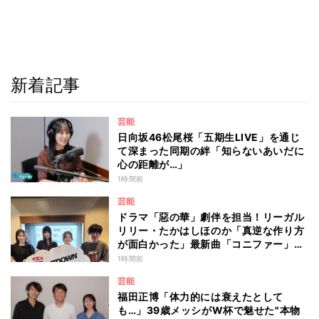
新着記事
芸能
日向坂46松尾桜「五期生LIVE」を通じ
て深まった同期の絆「知らないあいだに
心の距離が…」
1時間前
芸能
ドラマ「惡の華」劇伴を担当！リーガル
リリー・たかはしほのか「真逆な作り方
が面白かった」最新曲「コニファー」制
作秘話も
1時間前
芸能
福田正博「体力的には衰えたとして
も…」39歳メッシがW杯で魅せた"本物