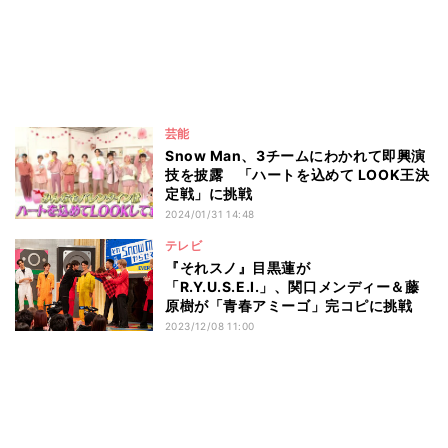
芸能
Snow Man、3チームにわかれて即興演
技を披露 「ハートを込めて LOOK王決
定戦」に挑戦
2024/01/31 14:48
テレビ
『それスノ』目黒蓮が
「R.Y.U.S.E.I.」、関口メンディー＆藤
原樹が「青春アミーゴ」完コピに挑戦
2023/12/08 11:00