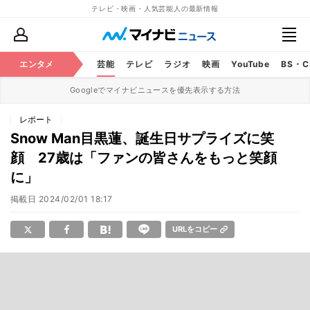
テレビ・映画・人気芸能人の最新情報
エンタメ
芸能
テレビ
ラジオ
映画
YouTube
BS・
Googleでマイナビニュースを優先表示する方法
レポート
Snow Man目黒蓮、誕生日サプライズに笑
顔 27歳は「ファンの皆さんをもっと笑顔
に」
掲載日
2024/02/01 18:17
URLをコピー