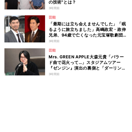
の技術"とは？
3時間前
芸能
「最期には立ち会えませんでした」「眠
るように旅立ちました」高嶋政宏・政伸
兄弟、94歳で亡くなった元宝塚歌劇団ト
ップスターの母・寿美花代を追悼 ここ
3時間前
数年は誤嚥性肺炎で入退院を繰り返して
芸能
いた
Mrs. GREEN APPLE大森元貴「バラー
ド曲で花火って…」スタジアムツアー
『ゼンジン』演出の裏側と「ダーリン」
への思いを語る
3時間前