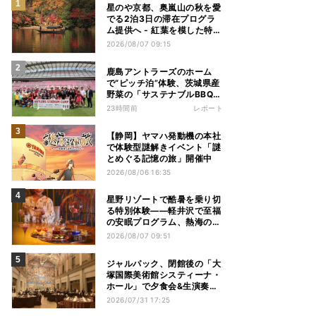
星のや京都、奥嵐山の秋を愛
でる2泊3日の滞在プログラ
ム提供へ - 紅葉を模した特別
料理、舟遊び、オオモミジの
2026/08/07 09:15
下でおこなう深呼吸など
鹿島アントラーズのホーム
で“ピッチ泊”体験、茨城県産
野菜の「サステナブルBBQ」
も楽しむ特別キャンプ
23時間前
レポート
【静岡】ヤマハ発動機の本社
で体験型謎解きイベント「謎
とめぐる記憶の旅」開催中
2026/08/06 16:35
星野リゾートで酷暑を乗り切
る特別体験——軽井沢で至福
の安眠プログラム、熱海の花
火や北海道トマムのとうきび
2026/08/07 09:51
を主役にしたアフタヌーンテ
ィー
ジャルパック、閉館後の「大
塚国際美術館システィーナ・
ホール」で夕食会&生演奏を
楽しむツアーを販売 – 徳島を
2026/07/31 17:25
巡る5つのコース