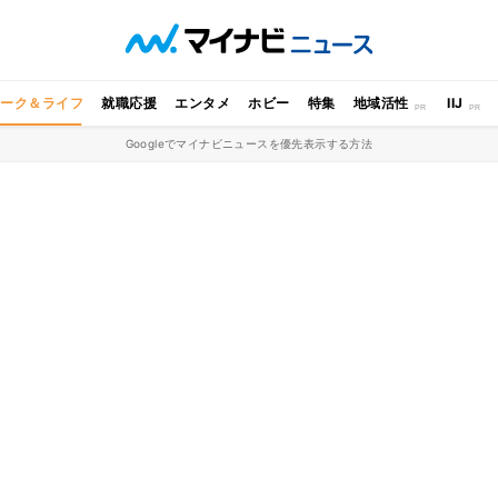
ワーク＆ライフ
就職応援
エンタメ
ホビー
特集
地域活性
IIJ
Googleでマイナビニュースを優先表示する方法