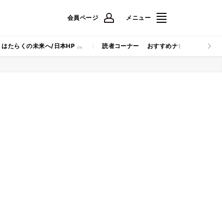
会員ページ
メニュー
はたらくの未来へ/日本HP
読者コーナー
おすすめナビ
マイナビB