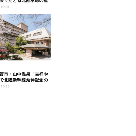
表でたどる北陸本線の歴
 10:05
賀市・山中温泉「吉祥や
で北陸新幹線延伸記念の
ン! - 姿ズワイ蟹をひとり
 10:25
海老とブリのお造りを提供