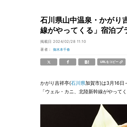
石川県山中温泉・かがり
線がやってくる」宿泊プ
掲載日
2024/02/28 11:10
著者：
御木本千春
URLをコピー
かがり吉祥亭(
石川県
加賀市)は3月16
「ウェル・カニ、北陸新幹線がやってく