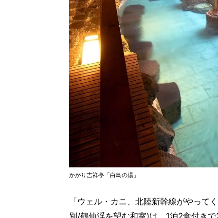
かがり吉祥亭「白鳥の湯」
「ウェル・カニ、北陸新幹線がやってくる
別/鶴仙渓を望む和室)は、1泊2食付きで2万