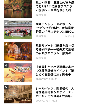
星のや京都、奥嵐山の秋を愛
でる2泊3日の滞在プログラ
ム提供へ - 紅葉を模した特別
料理、舟遊び、オオモミジの
18時間前
下でおこなう深呼吸など
鹿島アントラーズのホーム
で“ピッチ泊”体験、茨城県産
野菜の「サステナブルBBQ」
も楽しむ特別キャンプ
12時間前
レポート
星野リゾートで酷暑を乗り切
る特別体験——軽井沢で至福
の安眠プログラム、熱海の花
火や北海道トマムのとうきび
18時間前
を主役にしたアフタヌーンテ
ィー
【静岡】ヤマハ発動機の本社
で体験型謎解きイベント「謎
とめぐる記憶の旅」開催中
2026/08/06 16:35
ジャルパック、閉館後の「大
塚国際美術館システィーナ・
ホール」で夕食会&生演奏を
楽しむツアーを販売 – 徳島を
2026/07/31 17:25
巡る5つのコース