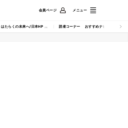
会員ページ
メニュー
はたらくの未来へ/日本HP
読者コーナー
おすすめナビ
マイナビB