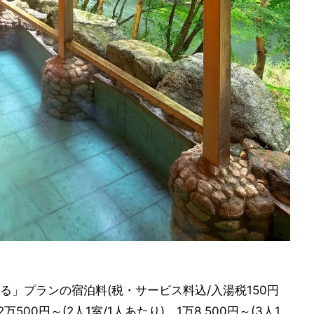
」プランの宿泊料(税・サービス料込/入湯税150円
500円～(2人1室/1人あたり)、1万8,500円～(3人1