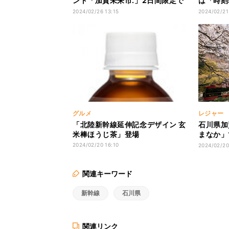
ント「加賀未来市.」2日間限定で
は「時刻
開催
史」
2024/02/26 13:15
2024/02/21
グルメ
レジャー
「北陸新幹線延伸記念デザイン 玄
石川県加
米棒ほうじ茶」登場
まなか」
特別プラ
2024/02/20 16:10
2024/02/20
1杯、甘
関連キーワード
新幹線
石川県
関連リンク