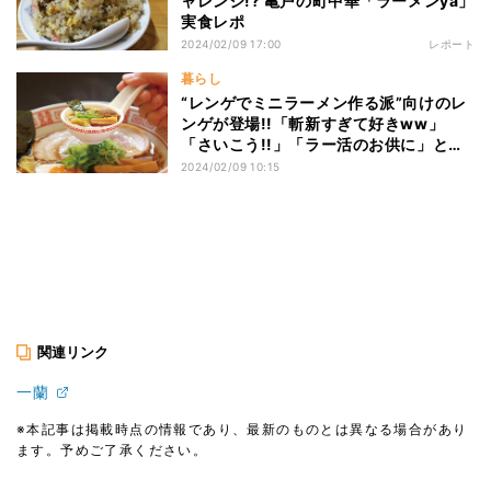
ャレンジ!? 亀戸の町中華「ラーメンya」
実食レポ
2024/02/09 17:00
レポート
暮らし
“レンゲでミニラーメン作る派”向けのレ
ンゲが登場!!「斬新すぎて好きww」
「さいこう!!」「ラー活のお供に」と大
反響
2024/02/09 10:15
関連リンク
一蘭
※本記事は掲載時点の情報であり、最新のものとは異なる場合があり
ます。予めご了承ください。