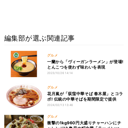
編集部が選ぶ関連記事
グルメ
一蘭から「ヴィーガンラーメン」が登場!
とんこつを使わず味わいを表現
2023/10/26 14:14
グルメ
花月嵐が「荻窪中華そば 春木屋」とコラ
ボ! 伝統の中華そばを期間限定で提供
2024/02/13 13:46
グルメ
衝撃の1kg960円大盛りチャーハンにチ