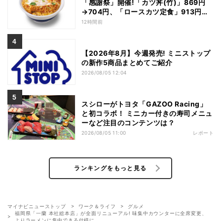
「感謝祭」開催!「カツ丼(竹)」869円
→704円、「ロースカツ定食」913円
→748円に - 8日間限定
12時間前
【2026年8月】今週発売! ミニストップ
の新作5商品まとめてご紹介
2026/08/05 12:04
スシローがトヨタ「GAZOO Racing」
と初コラボ！ ミニカー付きの寿司メニュ
ーなど注目のコンテンツは？
2026/08/05 11:00
レポート
ランキングをもっと見る
マイナビニューストップ
ワーク＆ライフ
グルメ
福岡県「一蘭 本社総本店」が全面リニューアル! 味集中カウンターに全席変更、
よりラーメンに集中できる仕様に