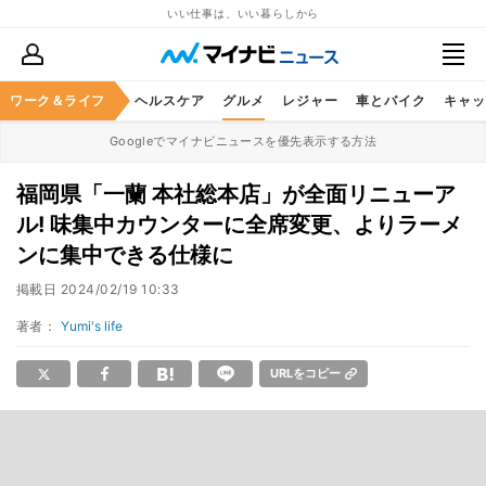
いい仕事は、いい暮らしから
ワーク＆ライフ
マネー
暮らし
ヘルスケア
グルメ
レジャー
車とバイク
キャッ
Googleでマイナビニュースを優先表示する方法
福岡県「一蘭 本社総本店」が全面リニューア
ル! 味集中カウンターに全席変更、よりラーメ
ンに集中できる仕様に
掲載日
2024/02/19 10:33
著者：
Yumi's life
URLをコピー