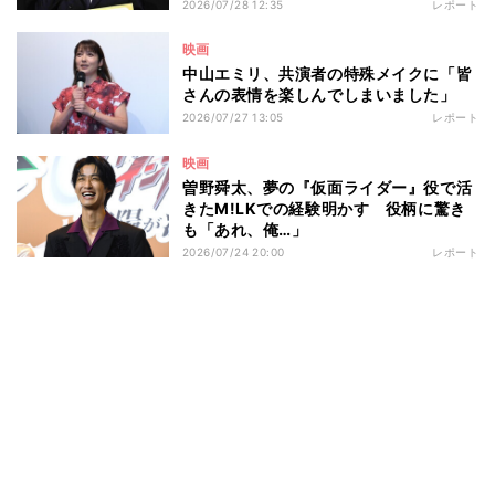
知らない、』完成披露舞台挨拶
2026/07/28 12:35
レポート
映画
中山エミリ、共演者の特殊メイクに「皆
さんの表情を楽しんでしまいました」
2026/07/27 13:05
レポート
映画
曽野舜太、夢の『仮面ライダー』役で活
きたM!LKでの経験明かす 役柄に驚き
も「あれ、俺…」
2026/07/24 20:00
レポート