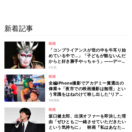
新着記事
映画
「コンプライアンスが世の中を牛耳り始
めている中で...」「子どもが観ないんだ
からと好き勝手やっちゃう」――デーモ
ン閣下が語る映画『レディ・オア・ノッ
2分前
ト2』の"狂気"とは?
映画
全編iPhone撮影でアカデミー賞選出の
偉業→「夜市での映画撮影は無理」とい
う常識をはねのけて映し出した"リア
ル"とは――ツォウ監督が語る映画『左
5時間前
利き少女』の舞台裏
映画
坂口健太郎、出演オファーを即決した理
由「ぜひともご一緒させていただきたい
という気持ちに」 映画『私はあなたを