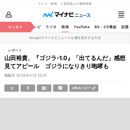
テレビ・映画・人気芸能人の最新情報
エンタメ
芸能
テレビ
ラジオ
映画
YouTube
BS・CS番組
話題
Googleでマイナビニュースを優先表示する方法
レポート
山田裕貴、『ゴジラ-1.0』「出てるんだ」感想
見てアピール ゴジラになりきり咆哮も
掲載日
2024/01/12 20:51
URLをコピー