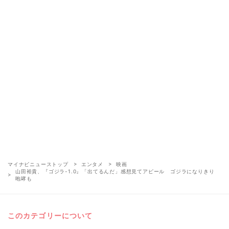
マイナビニューストップ
エンタメ
映画
山田裕貴、『ゴジラ-1.0』「出てるんだ」感想見てアピール ゴジラになりきり
咆哮も
このカテゴリーについて