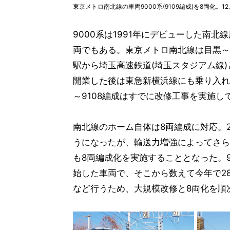
東京メトロ南北線の車両9000系(9109編成)を8両化。1
9000系は1991年にデビューした南
両でもある。東京メトロ南北線は目黒～
駅から埼玉高速鉄道(埼玉スタジアム線
開業した後は東急新横浜線にも乗り入れ
～9108編成はすでに改修工事を実施
南北線のホーム自体は8両編成に対応。2
うになったが、輸送力増強によってさら
も8両編成化を実施することとなった。9
始した車両で、そこから数えて今年で2
など行うため、大規模改修と8両化を順