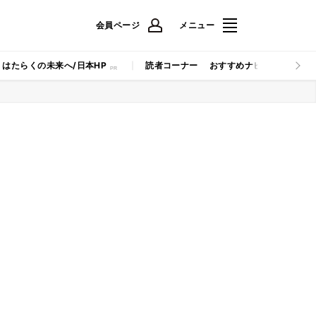
会員ページ
メニュー
はたらくの未来へ/日本HP
読者コーナー
おすすめナビ
マイナビB