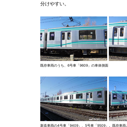
分けやすい。
既存車両のうち、6号車「9609」の車体側面
新造車両の4号車「9409」、5号車「9509」。既存