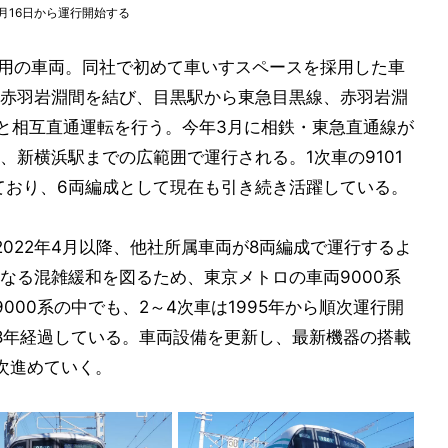
2月16日から運行開始する
北線用の車両。同社で初めて車いすスペースを採用した車
赤羽岩淵間を結び、目黒駅から東急目黒線、赤羽岩淵
)と相互直通運転を行う。今年3月に相鉄・東急直通線が
、新横浜駅までの広範囲で運行される。1次車の9101
しており、6両編成として現在も引き続き活躍している。
022年4月以降、他社所属車両が8両編成で運行するよ
なる混雑緩和を図るため、東京メトロの車両9000系
000系の中でも、2～4次車は1995年から順次運行開
8年経過している。車両設備を更新し、最新機器の搭載
次進めていく。