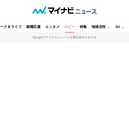
ワーク＆ライフ
就職応援
エンタメ
ホビー
特集
地域活性
IIJ
Googleでマイナビニュースを優先表示する方法