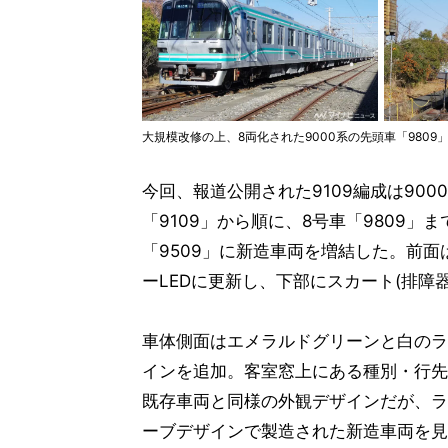
大規模改修の上、8両化された9000系の先頭車「9809
今回、報道公開された9109編成は900
「9109」から順に、8号車「9809」
「9509」に新造車両を増結した。前
ーLEDに更新し、下部にスカート(排障
車体側面はエメラルドグリーンと白のラ
インを追加。客室窓上にある種別・行先
既存車両と同様の外観デザインだが、ラ
ーブデザインで製造された新造車両を見