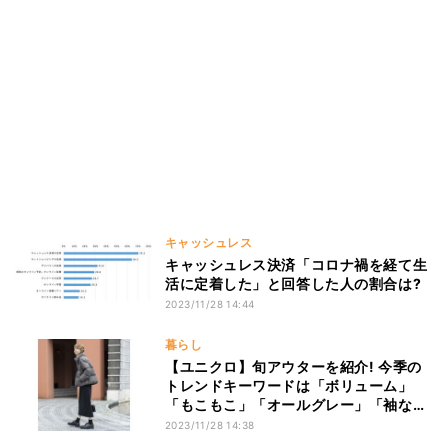
キャッシュレス
キャッシュレス決済「コロナ禍を経て生
活に定着した」と回答した人の割合は?
2023/11/28 14:44
暮らし
【ユニクロ】旬アウターを紹介! 今季の
トレンドキーワードは「ボリューム」
「もこもこ」「オールグレー」「袖な
し」
2023/11/28 14:38