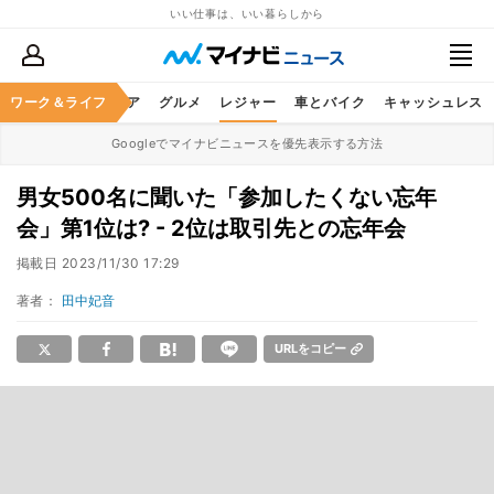
いい仕事は、いい暮らしから
暮らし
ワーク＆ライフ
ヘルスケア
グルメ
レジャー
車とバイク
キャッシュレス
Googleでマイナビニュースを優先表示する方法
男女500名に聞いた「参加したくない忘年
会」第1位は? - 2位は取引先との忘年会
掲載日
2023/11/30 17:29
著者：
田中妃音
URLをコピー