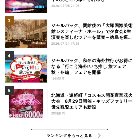
2026/08/05 21:06
ジャルパック、閉館後の「大塚国際美術
館システィーナ・ホール」で夕食会&生
演奏を楽しむツアーを販売 – 徳島を巡る
5つのコース
2026/07/31 17:25
ジャルパック、秋冬の海外旅行がお得に
なる「行こう海外!いち推し 旅フェア
秋・冬編」フェアを開催
19時間前
北海道・遠軽町「コスモス開花宣言花火
大会」8月29日開催 - キッズファミリー
優先観覧エリアも新設
20時間前
ランキングをもっと見る