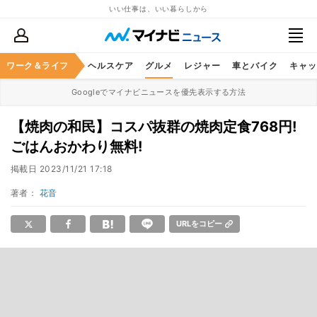
いい仕事は、いい暮らしから
ワーク＆ライフ
マネー
暮らし
ヘルスケア
グルメ
レジャー
車とバイク
キャッ
Googleでマイナビニュースを優先表示する方法
【焼肉の和民】コスパ抜群の焼肉定食768円!
ごはんおかわり無料!
掲載日
2023/11/21 17:18
著者：
花音
URLをコピー