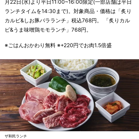
月22日(水)より平日11:00~16:00限定(一部店舗は平日
ランチタイムを14:30まで)。対象商品・価格は「炙り
カルビ&しお豚バラランチ」税込768円。 「炙りカル
ビ&うま味噌鶏モモランチ」768円。
※ごはんおかわり無料 ※+220円でお肉1.5倍盛
ザ和民ランチ