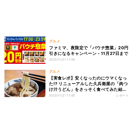
グルメ
ファミマ、夜限定で「パウチ惣菜」20円
引きになるキャンペーン - 11月27日まで
2023/11/21 11:55
グルメ
【実食レポ】安くなったのにウマくなっ
た!? リニューアルした久兵衛屋の「肉つ
け汁うどん」をさっそく食べてみた結
果……
2023/11/21 11:00
レポート