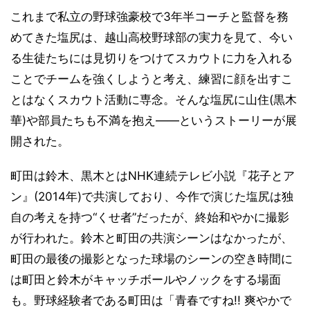
これまで私立の野球強豪校で3年半コーチと監督を務
めてきた塩尻は、越山高校野球部の実力を見て、今い
る生徒たちには見切りをつけてスカウトに力を入れる
ことでチームを強くしようと考え、練習に顔を出すこ
とはなくスカウト活動に専念。そんな塩尻に山住(黒木
華)や部員たちも不満を抱え――というストーリーが展
開された。
町田は鈴木、黒木とはNHK連続テレビ小説『花子とア
ン』(2014年)で共演しており、今作で演じた塩尻は独
自の考えを持つ“くせ者”だったが、終始和やかに撮影
が行われた。鈴木と町田の共演シーンはなかったが、
町田の最後の撮影となった球場のシーンの空き時間に
は町田と鈴木がキャッチボールやノックをする場面
も。野球経験者である町田は「青春ですね!! 爽やかで