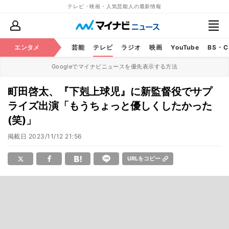
テレビ・映画・人気芸能人の最新情報
エンタメ
芸能
テレビ
ラジオ
映画
YouTube
BS・
Googleでマイナビニュースを優先表示する方法
町田啓太、『下剋上球児』に新監督役でサプ
ライズ出演「もうちょっと優しくしたかった
(笑)」
掲載日
2023/11/12 21:56
URLをコピー