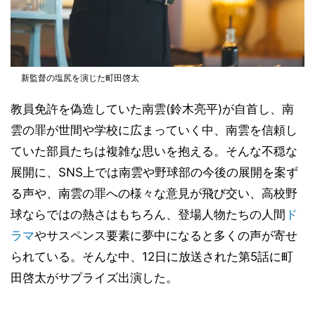
新監督の塩尻を演じた町田啓太
教員免許を偽造していた南雲(鈴木亮平)が自首し、南
雲の罪が世間や学校に広まっていく中、南雲を信頼し
ていた部員たちは複雑な思いを抱える。そんな不穏な
展開に、SNS上では南雲や野球部の今後の展開を案ず
る声や、南雲の罪への様々な意見が飛び交い、高校野
球ならではの熱さはもちろん、登場人物たちの人間
ド
ラマ
やサスペンス要素に夢中になると多くの声が寄せ
られている。そんな中、12日に放送された第5話に町
田啓太がサプライズ出演した。