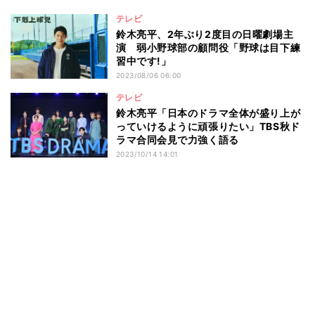
テレビ
鈴木亮平、2年ぶり2度目の日曜劇場主
演 弱小野球部の顧問役「野球は目下練
習中です!」
2023/08/06 06:00
テレビ
鈴木亮平「日本のドラマ全体が盛り上が
っていけるように頑張りたい」TBS秋ド
ラマ合同会見で力強く語る
2023/10/14 14:01