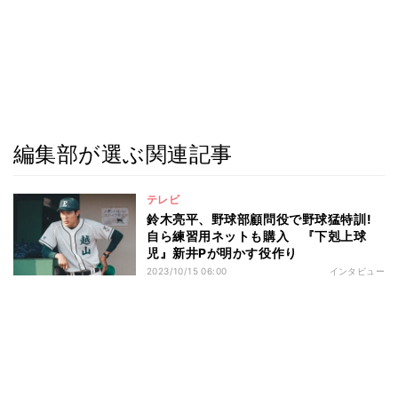
編集部が選ぶ関連記事
テレビ
鈴木亮平、野球部顧問役で野球猛特訓!
自ら練習用ネットも購入 『下剋上球
児』新井Pが明かす役作り
2023/10/15 06:00
インタビュー