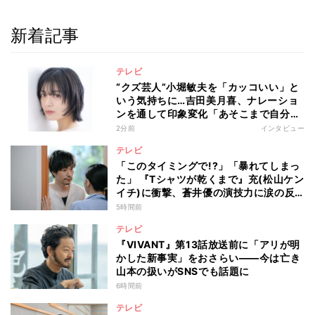
新着記事
テレビ
“クズ芸人”小堀敏夫を「カッコいい」と
いう気持ちに…吉田美月喜、ナレーショ
ンを通して印象変化「あそこまで自分に
正直に生きられる人は、なかなかいな
2分前
インタビュー
い」
テレビ
「このタイミングで!?」「暴れてしまっ
た」 『Tシャツが乾くまで』充(松山ケン
イチ)に衝撃、蒼井優の演技力に涙の反
響も
5時間前
テレビ
『VIVANT』第13話放送前に「アリが明
かした新事実」をおさらい――今は亡き
山本の扱いがSNSでも話題に
6時間前
テレビ