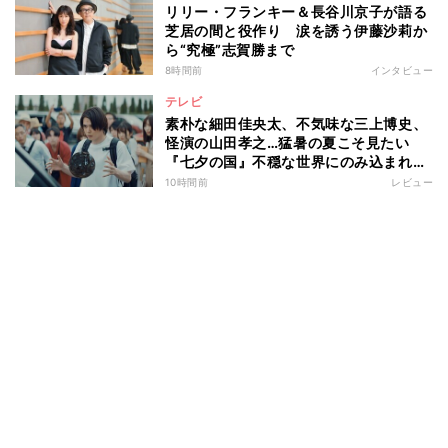
リリー・フランキー＆長谷川京子が語る
芝居の間と役作り 涙を誘う伊藤沙莉か
ら“究極”志賀勝まで
8時間前
インタビュー
テレビ
素朴な細田佳央太、不気味な三上博史、
怪演の山田孝之…猛暑の夏こそ見たい
『七夕の国』不穏な世界にのみ込まれる
超常ミステリー
10時間前
レビュー