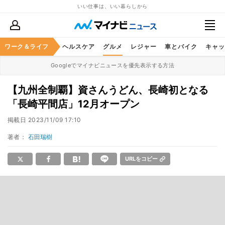
いい仕事は、いい暮らしから
ワーク＆ライフ
マネー
暮らし
ヘルスケア
グルメ
レジャー
車とバイク
キャッ
Googleでマイナビニュースを優先表示する方法
【九州全制覇】資さんうどん、長崎初となる
「長崎平間店」12月オープン
掲載日
2023/11/09 17:10
著者：
石田瑞樹
URLをコピー