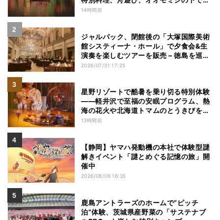
こなう深呼吸など
14時間前
ジャルパック、閉館後の「大塚国際美術
館システィーナ・ホール」で夕食会&生
演奏を楽しむツアーを販売 – 徳島を巡る
5つのコース
2026/07/31 17:25
星野リゾートで酷暑を乗り切る特別体験
——軽井沢で至福の安眠プログラム、熱
海の花火や北海道トマムのとうきびを主
役にしたアフタヌーンティー
13時間前
【静岡】ヤマハ発動機の本社で体験型謎
解きイベント「謎とめぐる記憶の旅」開
催中
2026/08/06 16:35
鹿島アントラーズのホームで“ピッチ
泊”体験、茨城県産野菜の「サステナブ