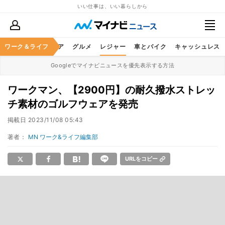
いい仕事は、いい暮らしから
暮らし
ワーク＆ライフ
ヘルスケア
グルメ
レジャー
車とバイク
キャッシュレス
Googleでマイナビニュースを優先表示する方法
ワークマン、【2900円】の耐久撥水ストレッ
チ素材のゴルフウェアを発売
掲載日
2023/11/08 05:43
著者：
MN ワーク&ライフ編集部
URLをコピー