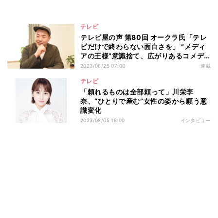
テレビ
テレビ屋の声 第80回 オークラ氏「テレ
ビだけで終わらない面白さを」 “メディ
アの王様”意識捨て、広がりあるコメデ
ィ作りへ
2023/06/25 07:00
連載
テレビ
「頼れるものは全部頼って」川栄李
奈、“ひとりで産む”女性の姿から願う意
識変化
2023/08/05 18:00
インタビュー