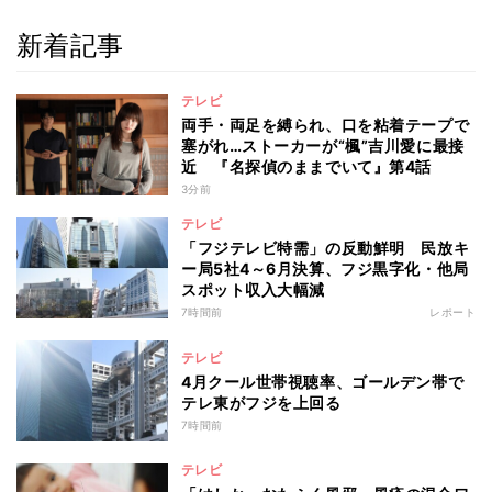
新着記事
テレビ
両手・両足を縛られ、口を粘着テープで
塞がれ…ストーカーが“楓”吉川愛に最接
近 『名探偵のままでいて』第4話
3分前
テレビ
「フジテレビ特需」の反動鮮明 民放キ
ー局5社4～6月決算、フジ黒字化・他局
スポット収入大幅減
7時間前
レポート
テレビ
4月クール世帯視聴率、ゴールデン帯で
テレ東がフジを上回る
7時間前
テレビ