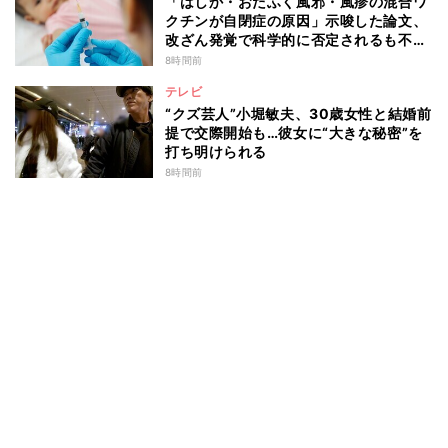
「はしか・おたふく風邪・風疹の混合ワ
クチンが自閉症の原因」示唆した論文、
改ざん発覚で科学的に否定されるも不安
消えず…科学者たちの反証はなぜ届かな
8時間前
かったのか
テレビ
“クズ芸人”小堀敏夫、30歳女性と結婚前
提で交際開始も…彼女に“大きな秘密”を
打ち明けられる
8時間前