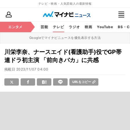
テレビ・映画・人気芸能人の最新情報
エンタメ
芸能
テレビ
ラジオ
映画
YouTube
BS・
Googleでマイナビニュースを優先表示する方法
川栄李奈、ナースエイド(看護助手)役でGP帯
連ドラ初主演 「前向きバカ」に共感
掲載日
2023/11/07 04:00
URLをコピー