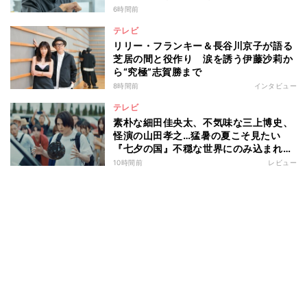
6時間前
テレビ
リリー・フランキー＆長谷川京子が語る
芝居の間と役作り 涙を誘う伊藤沙莉か
ら“究極”志賀勝まで
8時間前
インタビュー
テレビ
素朴な細田佳央太、不気味な三上博史、
怪演の山田孝之…猛暑の夏こそ見たい
『七夕の国』不穏な世界にのみ込まれる
超常ミステリー
10時間前
レビュー