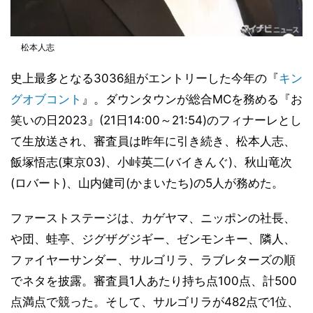
松本人志
史上最多となる3036組がエントリーした今年の『
キン
グオブコント
』。ダウンタウンが総合MCを務める『お
笑いの日2023』(21日14:00～21:54)のフィナーレとし
て生放送され、審査員は昨年に引き続き、松本人志、
飯塚悟志(東京03)、小峠英二(バイきんぐ)、秋山竜次
(ロバート)、山内健司(かまいたち)の5人が務めた。
ファーストステージは、カゲヤマ、ニッポンの社長、
や団、蛙亭、ジグザグジギー、ゼンモンキー、隣人、
ファイヤーサンダー、サルゴリラ、ラブレターズの順
でネタを披露。審査員1人あたり持ち点100点、計500
点満点で競った。そして、サルゴリラが482点で1位、