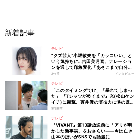
新着記事
テレビ
“クズ芸人”小堀敏夫を「カッコいい」と
いう気持ちに…吉田美月喜、ナレーショ
ンを通して印象変化「あそこまで自分に
正直に生きられる人は、なかなかいな
2分前
インタビュー
い」
テレビ
「このタイミングで!?」「暴れてしまっ
た」 『Tシャツが乾くまで』充(松山ケン
イチ)に衝撃、蒼井優の演技力に涙の反
響も
5時間前
テレビ
『VIVANT』第13話放送前に「アリが明
かした新事実」をおさらい――今は亡き
山本の扱いがSNSでも話題に