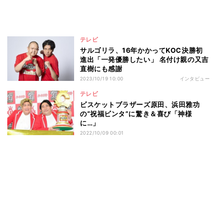
テレビ
サルゴリラ、16年かかってKOC決勝初
進出「一発優勝したい」 名付け親の又吉
直樹にも感謝
2023/10/19 10:00
インタビュー
テレビ
ビスケットブラザーズ原田、浜田雅功
の“祝福ビンタ”に驚き＆喜び「神様
に…」
2022/10/09 00:01