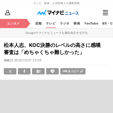
テレビ・映画・人気芸能人の最新情報
エンタメ
芸能
テレビ
ラジオ
映画
YouTube
BS・
Googleでマイナビニュースを優先表示する方法
松本人志、KOC決勝のレベルの高さに感嘆
審査は「めちゃくちゃ難しかった」
掲載日
2023/10/21 23:53
URLをコピー