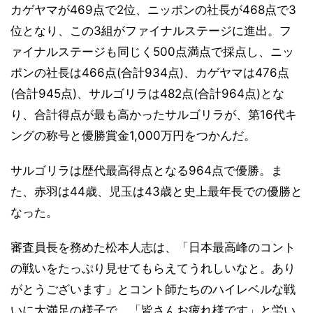
カゲヤマが469点で2位、ニッポンの社長が468点で3
位となり、この3組がファイナルステージに進出。フ
ァイナルステージも同じく500点満点で採点し、ニッ
ポンの社長は466点(合計934点)、カゲヤマは476点
(合計945点)、サルゴリラは482点(合計964点)とな
り、合計得点が最も高かったサルゴリラが、第16代キ
ングの称号と優勝賞金1,000万円をつかんだ。
サルゴリラは歴代最高得点となる964点で優勝。ま
た、赤羽は44歳、児玉は43歳と史上最年長での優勝と
なった。
審査員長を務めた松本人志は、「日本最高峰のコント
の戦いをたっぷり見せてもらえてうれしいなと。あり
がとうございます」とコント師たちのハイレベルな戦
いに大満足の様子で、「皆さんお疲れ様です」と労い