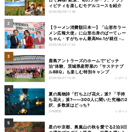
ィビティを楽しむモデルコースを紹介
2026/08/08 17:48
【ラーメン消費額日本一】「山形市ラー
メン広報大使」に山形出身のぱーてぃー
ちゃん・すがちゃん最高No.1が就任 -
「山ラー」の魅力を発信へ
2026/08/08 17:42
鹿島アントラーズのホームで“ピッチ
泊”体験、茨城県産野菜の「サステナブ
ルBBQ」も楽しむ特別キャンプ
2026/08/07 15:00
レポート
夏の風物詩「打ち上げ花火」派? 「手持
ち花火」派?――300人に聞いた究極の2
択、多数派はどっち?
21時間前
レポート
星のや京都、奥嵐山の秋を愛でる2泊3日