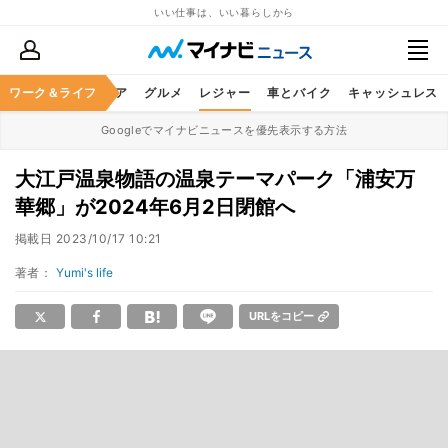
いい仕事は、いい暮らしから
暮らし
ワーク＆ライフ
ヘルスケア
グルメ
レジャー
車とバイク
キャッシュレス
Googleでマイナビニュースを優先表示する方法
大江戸温泉物語の温泉テーマパーク「浦安万
華郷」が2024年6月2日閉館へ
掲載日
2023/10/17 10:21
著者：
Yumi's life
URLをコピー