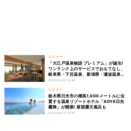
レジャー
「大江戸温泉物語 プレミアム」が誕生!
ワンランク上のサービスでおもてなし、
岐阜県・下呂温泉、新潟県・瀬波温泉、
兵庫県・城崎温泉の宿でスタート
2023/06/02 13:44
レジャー
栃木県日光市の標高1,000メートルに位
置する温泉リゾートホテル「AOYA日光
霧降」が開業! 展望露天風呂も
2023/04/12 10:09