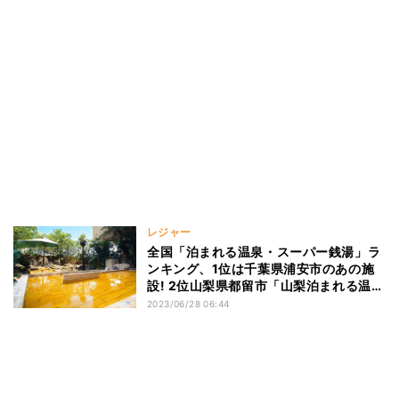
レジャー
全国「泊まれる温泉・スーパー銭湯」ラ
ンキング、1位は千葉県浦安市のあの施
設! 2位山梨県都留市「山梨泊まれる温泉
より道の湯」、3位福岡県福岡市「博多
2023/06/28 06:44
由布院・武雄温泉 万葉の湯」