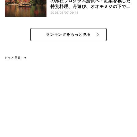
の滞在プログラム提供へ - 紅葉を模した
特別料理、舟遊び、オオモミジの下でお
こなう深呼吸など
2026/08/07 09:15
ランキングをもっと見る
もっと見る