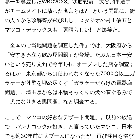
界一を奪還したWBC2023。決勝戦前、大谷翔平選手
がチームメイトに放った名言とは?」という問題に、街
の人々から珍解答が飛び出し、スタジオの村上信五と
マツコ・デラックスも「素晴らしい!」と爆笑だ。
「全国のご当地問題を調査した件」では、大阪府から
「安すぎる立ち飲み屋問題」が登場。たぶん日本一安
いという売り文句で今年1月にオープンした店を調査す
るほか、東京都からは使われなくなった7000台以上ガ
ラケーが外壁を埋め尽くす「ガラケーだらけの電器店
問題」、埼玉県からは本物そっくりの犬の着ぐるみで
「犬になりきる男問題」など調査する。
ここで「マツコの好きなデザート問題」。以前の放送
で「パンナコッタが好き」と言っていたマツコ。日本
でも約30年前に大ブームになったが、再び注目を浴び