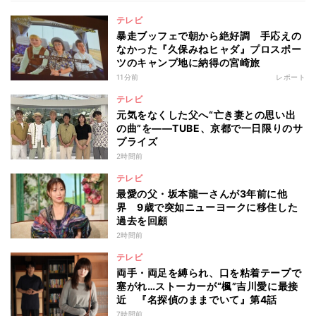
テレビ
暴走ブッフェで朝から絶好調 手応えの
なかった『久保みねヒャダ』プロスポー
ツのキャンプ地に納得の宮崎旅
11分前
レポート
テレビ
元気をなくした父へ“亡き妻との思い出
の曲”を――TUBE、京都で一日限りのサ
プライズ
2時間前
テレビ
最愛の父・坂本龍一さんが3年前に他
界 9歳で突如ニューヨークに移住した
過去を回顧
2時間前
テレビ
両手・両足を縛られ、口を粘着テープで
塞がれ…ストーカーが“楓”吉川愛に最接
近 『名探偵のままでいて』第4話
7時間前