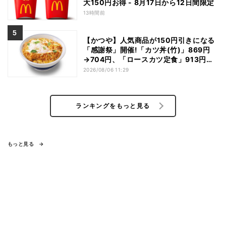
大150円お得 - 8月17日から12日間限定
13時間前
【かつや】人気商品が150円引きになる
「感謝祭」開催!「カツ丼(竹)」869円
→704円、「ロースカツ定食」913円
→748円に - 8日間限定
2026/08/06 11:29
ランキングをもっと見る
もっと見る