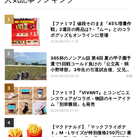
【ファミマ】値段そのまま「45%増量作
戦」2週目の商品は? -『ムー』とのコラ
ボグッズもオンラインに登場
2026/08/08 17:18
365杯のノンアル話 第4回 夏の甲子園予
選で1回戦コールド負けの「公立高・弱
小野球部」 3年生の引退試合後、父兄
が“現場”で取り出したのは……
2026/08/08 08:35
連載
【ファミマ】『VIVANT』とコンビニエ
ンスウェアがコラボ - 物語のキーアイテ
ム「別班饅頭」も発売
2026/08/05 21:10
【マクドナルド】「マックフライポテ
ト」M・Lサイズが特別価格250円に! 最