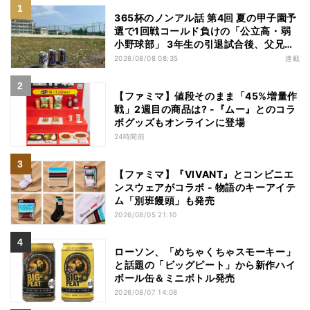
365杯のノンアル話 第4回 夏の甲子園予
選で1回戦コールド負けの「公立高・弱
小野球部」 3年生の引退試合後、父兄
が“現場”で取り出したのは……
2026/08/08 08:35
連載
【ファミマ】値段そのまま「45%増量作
戦」2週目の商品は? -『ムー』とのコラ
ボグッズもオンラインに登場
24時間前
【ファミマ】『VIVANT』とコンビニエ
ンスウェアがコラボ - 物語のキーアイテ
ム「別班饅頭」も発売
2026/08/05 21:10
ローソン、「めちゃくちゃスモーキー」
と話題の「ビッグピート」から新作ハイ
ボール缶＆ミニボトル発売
2026/08/07 14:08