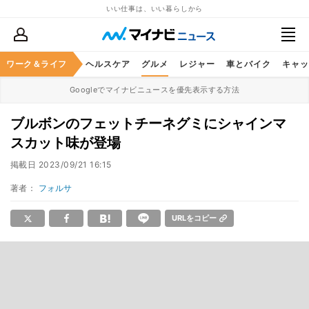
いい仕事は、いい暮らしから
ワーク＆ライフ
マネー
暮らし
ヘルスケア
グルメ
レジャー
車とバイク
キャッ
Googleでマイナビニュースを優先表示する方法
ブルボンのフェットチーネグミにシャインマ
スカット味が登場
掲載日
2023/09/21 16:15
著者：
フォルサ
URLをコピー