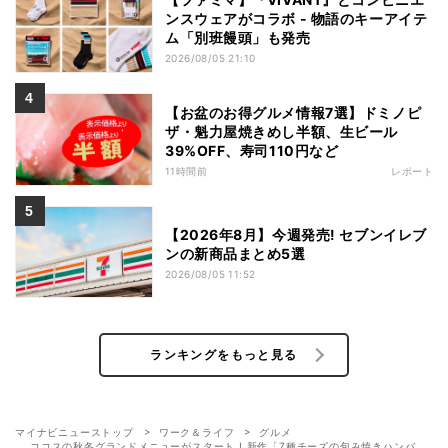
ンスウェアがコラボ - 物語のキーアイテ
ム「別班饅頭」も発売
2026/08/05 21:10
【お盆のお得グルメ情報7選】ドミノピ
ザ・魁力屋焼きめし半額、生ビール
39%OFF、寿司110円など
11時間前
レポート
【2026年8月】今週発売! セブンイレブ
ンの新商品まとめ5選
2026/08/05 11:52
ランキングをもっと見る
マイナビニューストップ
ワーク＆ライフ
グルメ
ココスの秋冬グランドメニューがスタート ! 新作「7種チーズの包み焼きハンバ