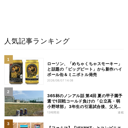
人気記事ランキング
ローソン、「めちゃくちゃスモーキー」
と話題の「ビッグピート」から新作ハイ
ボール缶＆ミニボトル発売
2026/08/07 14:08
365杯のノンアル話 第4回 夏の甲子園予
選で1回戦コールド負けの「公立高・弱
小野球部」 3年生の引退試合後、父兄
が“現場”で取り出したのは……
13時間前
連載
【ファミマ】『VIVANT』とコンビニエ