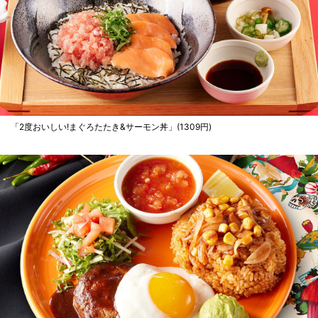
「2度おいしい!まぐろたたき&サーモン丼」(1309円)