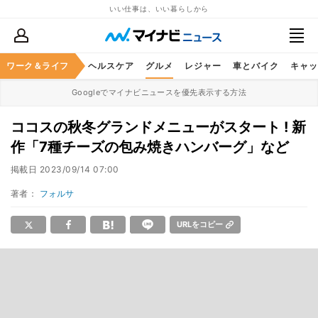
いい仕事は、いい暮らしから
ワーク＆ライフ
マネー
暮らし
ヘルスケア
グルメ
レジャー
車とバイク
キャッ
Googleでマイナビニュースを優先表示する方法
ココスの秋冬グランドメニューがスタート ! 新
作「7種チーズの包み焼きハンバーグ」など
掲載日
2023/09/14 07:00
著者：
フォルサ
URLをコピー