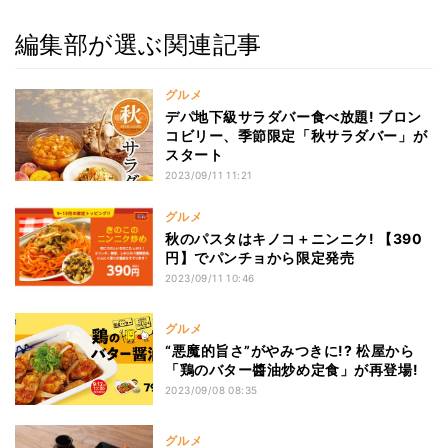
編集部が選ぶ関連記事
グルメ
デパ地下級サラダバー食べ放題! ブロン
コビリー、季節限定「秋サラダバー」が
スタート
2023/09/11 11:21
グルメ
秋のパスタはキノコ＋ニンニク! 【390
円】でパンチョから限定発売
2023/09/11 10:46
グルメ
“悪魔的旨さ”がやみつきに!? 松屋から
「鶏のバター醬油炒め定食」が再登場!
2023/09/08 08:35
グルメ