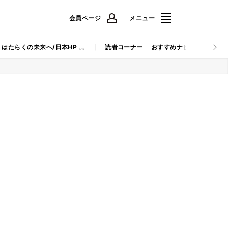
会員ページ
メニュー
はたらくの未来へ/日本HP
読者コーナー
おすすめナビ
マイナビB