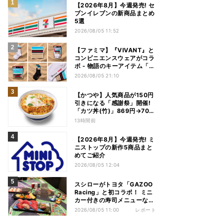
【2026年8月】今週発売! セ
ブンイレブンの新商品まとめ
5選
2026/08/05 11:52
【ファミマ】『VIVANT』と
コンビニエンスウェアがコラ
ボ - 物語のキーアイテム「別
班饅頭」も発売
2026/08/05 21:10
【かつや】人気商品が150円
引きになる「感謝祭」開催!
「カツ丼(竹)」869円→704
円、「ロースカツ定食」913
13時間前
円→748円に - 8日間限定
【2026年8月】今週発売! ミ
ニストップの新作5商品まと
めてご紹介
2026/08/05 12:04
スシローがトヨタ「GAZOO
Racing」と初コラボ！ ミニ
カー付きの寿司メニューなど
注目のコンテンツは？
2026/08/05 11:00
レポート