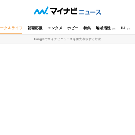
ワーク＆ライフ
就職応援
エンタメ
ホビー
特集
地域活性
IIJ
Googleでマイナビニュースを優先表示する方法