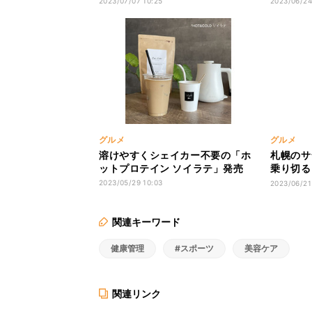
2023/07/07 10:25
2023/06/24
グルメ
グルメ
溶けやすくシェイカー不要の「ホ
札幌のサ
ットプロテイン ソイラテ」発売
乗り切る
を販売
2023/05/29 10:03
2023/06/21
関連キーワード
健康管理
#スポーツ
美容ケア
関連リンク