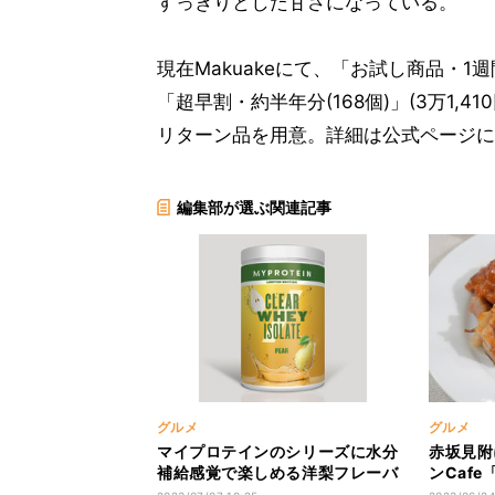
すっきりとした甘さになっている。
現在Makuakeにて、「お試し商品・1週間
「超早割・約半年分(168個)」(3万1
リターン品を用意。詳細は公式ページに
編集部が選ぶ関連記事
グルメ
グルメ
マイプロテインのシリーズに水分
赤坂見附
補給感覚で楽しめる洋梨フレーバ
ンCaf
ーが登場
な店?