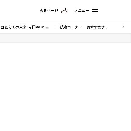
会員ページ
メニュー
はたらくの未来へ/日本HP
読者コーナー
おすすめナビ
マイナビB