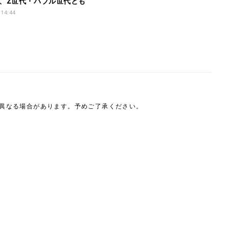
、Z世代・バブル世代とも
なったのはやっぱり……
 14:44
は異なる場合があります。予めご了承ください。