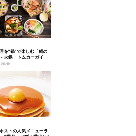
理を"鍋"で楽しむ「鍋の
 - 火鍋・トムカーガイ
トマトクリーム鍋の3種が
 08:49
ップ
ホストの人気メニューラ