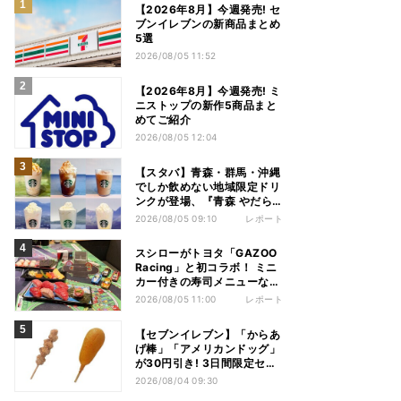
【2026年8月】今週発売! セ
ブンイレブンの新商品まとめ
5選
2026/08/05 11:52
【2026年8月】今週発売! ミ
ニストップの新作5商品まと
めてご紹介
2026/08/05 12:04
【スタバ】青森・群馬・沖縄
でしか飲めない地域限定ドリ
ンクが登場、『青森 やだら
めぇりんご アーモンドミル
2026/08/05 09:10
レポート
ク フラペチーノ』など6種を
本気レビュー
スシローがトヨタ「GAZOO
Racing」と初コラボ！ ミニ
カー付きの寿司メニューなど
注目のコンテンツは？
2026/08/05 11:00
レポート
【セブンイレブン】「からあ
げ棒」「アメリカンドッグ」
が30円引き! 3日間限定セー
ル開催!
2026/08/04 09:30