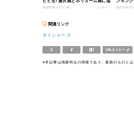
ビビる! 贅沢感とボリューム感に溢
ンキング
れたかつ庵「うなかつ重」、
に1位と
2023/07/25 11:00
レポート
2023/07/21
1,360円はもはやバグ
関連リンク
ダイショー
URLをコピー
※本記事は掲載時点の情報であり、最新のものと