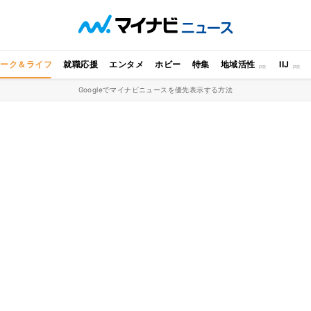
ワーク＆ライフ
就職応援
エンタメ
ホビー
特集
地域活性
IIJ
Googleでマイナビニュースを優先表示する方法