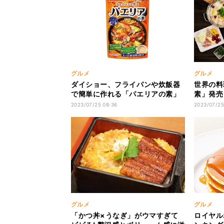
グルメ
グルメ
ダイショー、フライパンや炊飯器
世界の料
で簡単に作れる「パエリアの素」
素」発売
発売
鍋・カニ
2023/07/25 08:36
2023/07/25
ラインナ
グルメ
グルメ
「かつ丼×うなぎ」がウマすぎて
ロイヤル