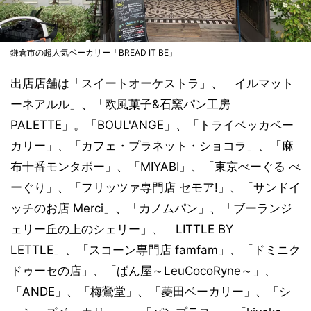
鎌倉市の超人気ベーカリー「BREAD IT BE」
出店店舗は「スイートオーケストラ」、「イルマット
ーネアルル」、「欧風菓子&石窯パン工房
PALETTE」。「BOUL'ANGE」、「トライベッカベー
カリー」、「カフェ・プラネット・ショコラ」、「麻
布十番モンタボー」、「MIYABI」、「東京べーぐる べ
ーぐり」、「フリッツァ専門店 セモア!」、「サンドイ
ッチのお店 Merci」、「カノムパン」、「ブーランジ
ェリー丘の上のシェリー」、「LITTLE BY
LETTLE」、「スコーン専門店 famfam」、「ドミニク
ドゥーセの店」、「ぱん屋～LeuCocoRyne～」、
「ANDE」、「梅鶯堂」、「菱田ベーカリー」、「シ