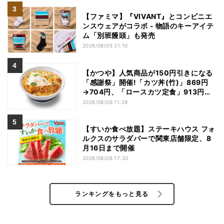
【ファミマ】『VIVANT』とコンビニエ
ンスウェアがコラボ - 物語のキーアイテ
ム「別班饅頭」も発売
2026/08/05 21:10
【かつや】人気商品が150円引きになる
「感謝祭」開催!「カツ丼(竹)」869円
→704円、「ロースカツ定食」913円
→748円に - 8日間限定
2026/08/06 11:29
【すいか食べ放題】ステーキハウス フォ
ルクスのサラダバーで関東店舗限定、8
月16日まで開催
2026/08/08 17:20
ランキングをもっと見る