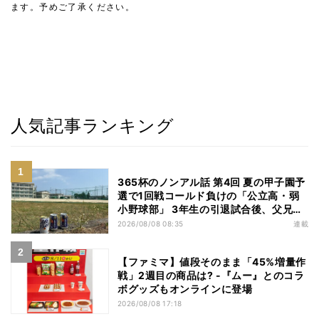
ます。予めご了承ください。
人気記事ランキング
365杯のノンアル話 第4回 夏の甲子園予
選で1回戦コールド負けの「公立高・弱
小野球部」 3年生の引退試合後、父兄
が“現場”で取り出したのは……
2026/08/08 08:35
連載
【ファミマ】値段そのまま「45%増量作
戦」2週目の商品は? -『ムー』とのコラ
ボグッズもオンラインに登場
2026/08/08 17:18