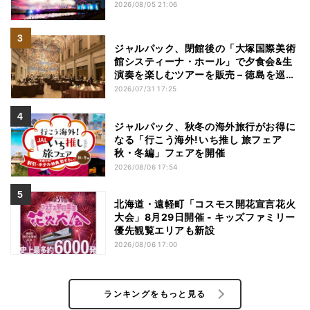
2026/08/05 21:06
ジャルパック、閉館後の「大塚国際美術
館システィーナ・ホール」で夕食会&生
演奏を楽しむツアーを販売 – 徳島を巡る
5つのコース
2026/07/31 17:25
ジャルパック、秋冬の海外旅行がお得に
なる「行こう海外!いち推し 旅フェア
秋・冬編」フェアを開催
2026/08/06 17:54
北海道・遠軽町「コスモス開花宣言花火
大会」8月29日開催 - キッズファミリー
優先観覧エリアも新設
2026/08/06 17:00
ランキングをもっと見る