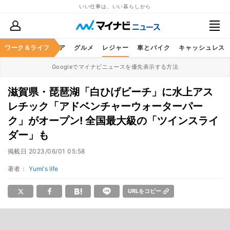
いい仕事は、いい暮らしから
暮らし
ワーク＆ライフ
ヘルスケア
グルメ
レジャー
車とバイク
キャッシュレス
Googleでマイナビニュースを優先表示する方法
滋賀県・琵琶湖「白ひげビーチ」に水上アス
レチック「アドベンチャーウォーターパー
ク」がオープン! 全国最大級の「ツインスライ
ダー」も
掲載日
2023/06/01 05:58
著者：
Yumi's life
URLをコピー