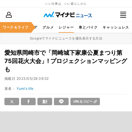
いい仕事は、いい暮らしから
暮らし
ワーク＆ライフ
ヘルスケア
グルメ
レジャー
車とバイク
キャッシュレス
Googleでマイナビニュースを優先表示する方法
愛知県岡崎市で「岡崎城下家康公夏まつり第
75回花火大会」! プロジェクションマッピング
も
掲載日
2023/05/28 09:52
著者：
Yumi's life
URLをコピー