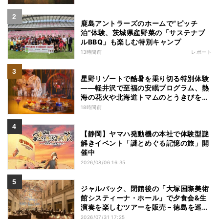
鹿島アントラーズのホームで“ピッチ
泊”体験、茨城県産野菜の「サステナブ
ルBBQ」も楽しむ特別キャンプ
13時間前
レポート
星野リゾートで酷暑を乗り切る特別体験
——軽井沢で至福の安眠プログラム、熱
海の花火や北海道トマムのとうきびを主
役にしたアフタヌーンティー
18時間前
【静岡】ヤマハ発動機の本社で体験型謎
解きイベント「謎とめぐる記憶の旅」開
催中
2026/08/06 16:35
ジャルパック、閉館後の「大塚国際美術
館システィーナ・ホール」で夕食会&生
演奏を楽しむツアーを販売 – 徳島を巡る
5つのコース
2026/07/31 17:25