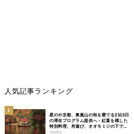
人気記事ランキング
星のや京都、奥嵐山の秋を愛でる2泊3日
の滞在プログラム提供へ - 紅葉を模した
特別料理、舟遊び、オオモミジの下でお
こなう深呼吸など
19時間前