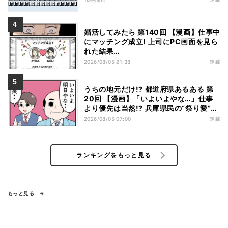
婚活してみたら 第140回 【漫画】仕事中
にマッチング成立! 上司にPC画面を見ら
れた結果…
2026/08/05 21:38
連載
うちの地元だけ!? 都道府県あるある 第
20回 【漫画】「いよいよやな…」仕事
より優先は当然!? 兵庫県民の“祭り愛”が
熱すぎた
2026/08/05 07:00
連載
ランキングをもっと見る
もっと見る