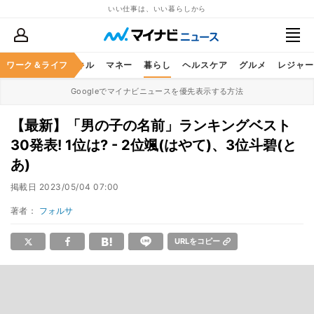
いい仕事は、いい暮らしから
ャリア
ワーク＆ライフ
ビジネススキル
マネー
暮らし
ヘルスケア
グルメ
レジャー
Googleでマイナビニュースを優先表示する方法
【最新】「男の子の名前」ランキングベスト
30発表! 1位は? - 2位颯(はやて)、3位斗碧(と
あ)
掲載日
2023/05/04 07:00
著者：
フォルサ
URLをコピー