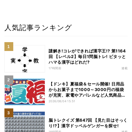
人気記事ランキング
謎解き!コレができれば漢字王!? 第1164
回 【レベル2】毎日1問脳トレ! ピタッと
ハマる漢字はどれだ?
17時間前
連載
【ドンキ】夏福袋＆セール開催! 日用品
からお菓子まで1000～3000円の福袋
が充実、家電やアパレルなど人気商品も
特価
2026/08/04 15:51
脳トレクイズ 第647回 【見た目はそっく
り!?】漢字ドッペルゲンガーを探せ!
18時間前
連載