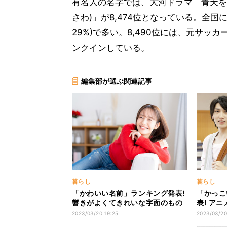
有名人の名字では、大河ドラマ「青天を
さわ)」が8,474位となっている。全国
29%)で多い。8,490位には、元サッ
ンクインしている。
編集部が選ぶ関連記事
暮らし
暮らし
「かわいい名前」ランキング発表!
「かっこ
響きがよくてきれいな字面のもの
表! ア
が多数
い名も
2023/03/20 19:25
2023/03/20