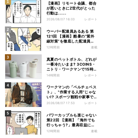
【漫画】リモート会議、都合
が悪いときにZ世代がとった
行動は......
2026/08/07 16:03
レポート
ウーバー配達員あるある 第
121回 【漫画】酷暑の“紫外
線対策”を徹底した配達員
が、数カ月後に絶句した理由
12時間前
連載
真夏のペットボトル、どれが
一番冷たいまま? 3COINS・
ニトリ・ワークマンで15時間
検証してみた
14時間前
レポート
ワークマンの「ペルチェベス
ト」、"作業する人用"じゃな
い!? スポーツ観戦や家事で
の熱中症&冷え対策に――話
2026/08/07 17:53
レポート
題の商品を徹底検証
パワーカップルも楽じゃない
第22回 【漫画】「海外でも
行っちゃう?」最高収益に喜
ぶ夫婦、直後に届いた“通知
12時間前
連載
書”で現実に戻された