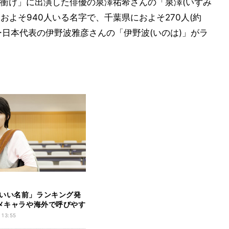
衝け」に出演した俳優の泉澤祐希さんの「泉澤(いずみ
におよそ940人いる名字で、千葉県におよそ270人(約
カー日本代表の伊野波雅彦さんの「伊野波(いのは)」がラ
いい名前」ランキング発
ニメキャラや海外で呼びやす
 13:55