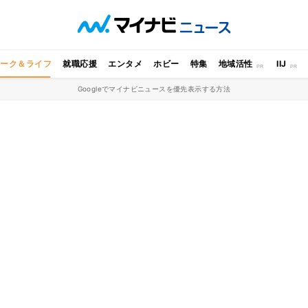
ワーク＆ライフ
就職応援
エンタメ
ホビー
特集
地域活性
IIJ
Googleでマイナビニュースを優先表示する方法