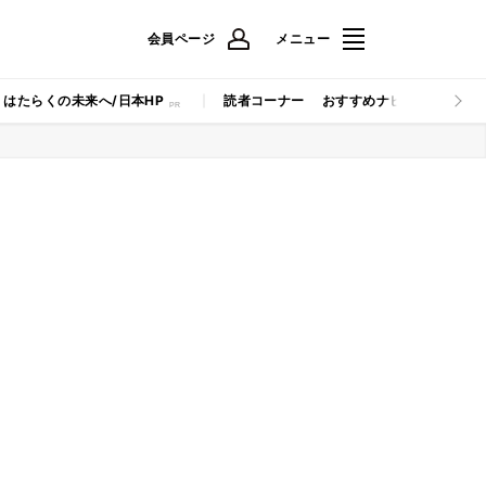
会員ページ
メニュー
はたらくの未来へ/日本HP
読者コーナー
おすすめナビ
マイナビB