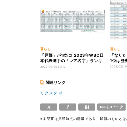
暮らし
暮らし
「戸郷」が1位に! 2023年WBC日
「なりた
本代表選手の「レア名字」ランキ
1位は歴
ング発表
2023/02/10
2023/03/10 10:12
関連リンク
リクスタ
URLをコピー
※本記事は掲載時点の情報であり、最新のものと