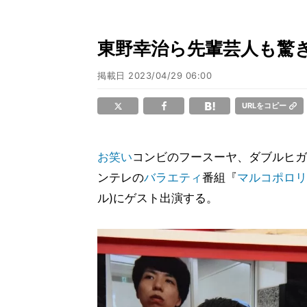
東野幸治ら先輩芸人も驚
掲載日
2023/04/29 06:00
URLをコピー
お笑い
コンビのフースーヤ、ダブルヒガ
ンテレの
バラエティ
番組『
マルコポロリ
ル)にゲスト出演する。