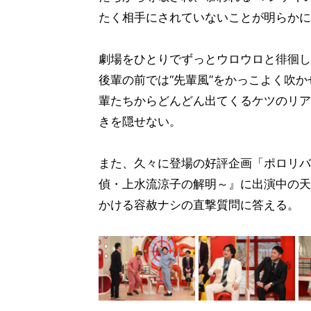
たく相手にされていないことが明らかに
劇場をひとりでずっとウロウロと徘徊し
後輩の前では“先輩風”をかっこよく吹
輩たちからどんどん出てくるケツのリア
きを隠せない。
また、久々に登場の好評企画「ポロリバ
偵・上水流涼子の解明～』に出演中の天
かける容赦ナシの直撃質問に答える。