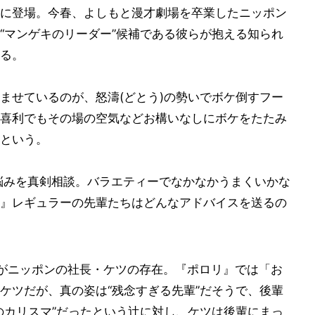
に登場。今春、よしもと漫才劇場を卒業したニッポン
“マンゲキのリーダー”候補である彼らが抱える知られ
る。
ませているのが、怒濤(どとう)の勢いでボケ倒すフー
喜利でもその場の空気などお構いなしにボケをたたみ
という。
悩みを真剣相談。バラエティーでなかなかうまくいかな
』レギュラーの先輩たちはどんなアドバイスを送るの
がニッポンの社長・ケツの存在。『ポロリ』では「お
ケツだが、真の姿は“残念すぎる先輩”だそうで、後輩
のカリスマ”だったという辻に対し、ケツは後輩にまっ