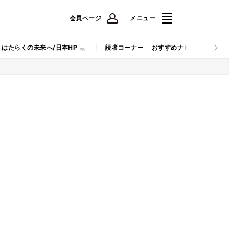
会員ページ
メニュー
はたらくの未来へ/日本HP
読者コーナー
おすすめナビ
マイナビB