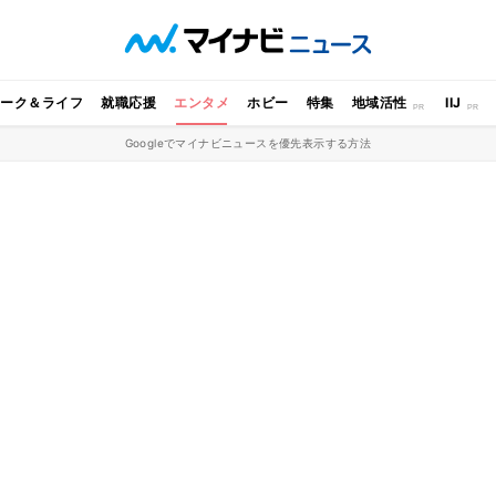
ワーク＆ライフ
就職応援
エンタメ
ホビー
特集
地域活性
IIJ
Googleでマイナビニュースを優先表示する方法