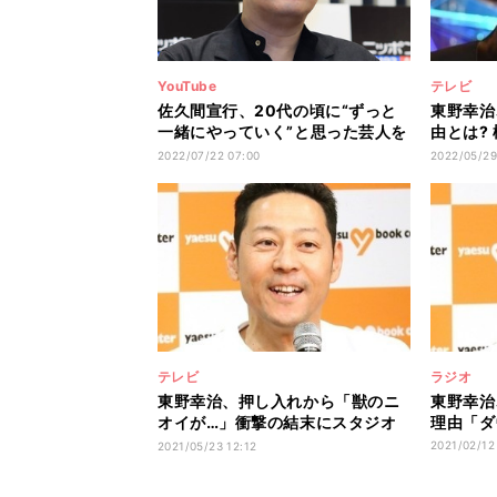
YouTube
テレビ
佐久間宣行、20代の頃に“ずっと
東野幸治
一緒にやっていく”と思った芸人を
由とは?
告白
い」
2022/07/22 07:00
2022/05/29
テレビ
ラジオ
東野幸治、押し入れから「獣のニ
東野幸治
オイが…」衝撃の結末にスタジオ
理由「ダ
騒然
2021/02/12
2021/05/23 12:12