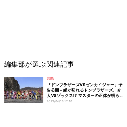
編集部が選ぶ関連記事
芸能
『ドンブラザーズVSゼンカイジャー』予
告公開 - 縁が切れるドンブラザーズ、介
人VSゾックス!? マスターの正体が明ら
かに
2023/04/13 17:10