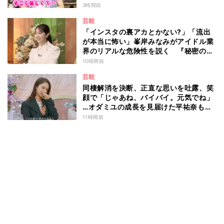
3時間前
芸能
「インスタの裏アカとかない?」「流出
が本当に怖い」峯岸みなみがアイドル業
界のリアルな危険性を説く 『秘密のマ
マ園』特別編
10時間前
芸能
同棲解消を決断、正直な思いを吐露、笑
顔で「じゃあね、バイバイ。元気でね」
…オダミユの成長を見届けた平祐奈も思
わず涙 『ガールオアレディ3』
11時間前