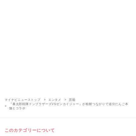
マイナビニューストップ
エンタメ
芸能
『暴太郎戦隊ドンブラザーズVSゼンカイジャー』が柏餅つながりで追分だんご本
舗とコラボ
このカテゴリーについて