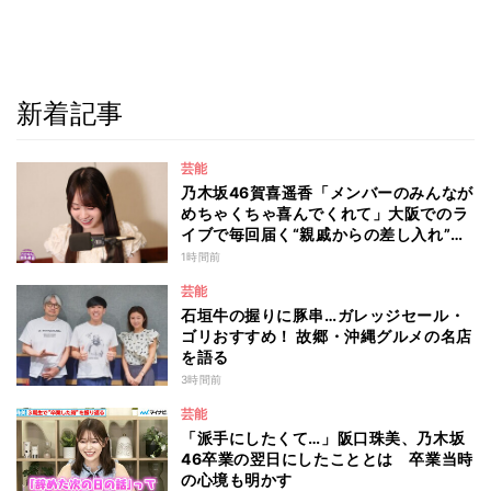
新着記事
芸能
乃木坂46賀喜遥香「メンバーのみんなが
めちゃくちゃ喜んでくれて」大阪でのラ
イブで毎回届く“親戚からの差し入れ”と
は？
1時間前
芸能
石垣牛の握りに豚串…ガレッジセール・
ゴリおすすめ！ 故郷・沖縄グルメの名店
を語る
3時間前
芸能
「派手にしたくて…」阪口珠美、乃木坂
46卒業の翌日にしたこととは 卒業当時
の心境も明かす