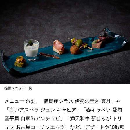
提供メニュー一例
メニューでは、「篠島産シラス 伊勢の青さ 雲丹」や
「白いアスパラ ジュレ キャビア」「春キャベツ 愛知
産平貝 自家製アンチョビ」「満天和牛 新じゃが トリ
ュフ 名古屋コーチンエッグ」など。デザートや10数種