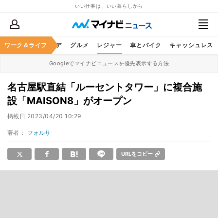
いい仕事は、いい暮らしから
暮らし
ワーク＆ライフ
ヘルスケア
グルメ
レジャー
車とバイク
キャッシュレス
Googleでマイナビニュースを優先表示する方法
名古屋駅直結「ルーセントタワー」に複合施
設「MAISON8」がオープン
掲載日
2023/04/20 10:29
著者：
フォルサ
URLをコピー