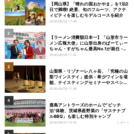
【岡山県】「晴れの国おかやま」を1泊2
日で満喫! 絶景、旬のフルーツ、アクテ
ィビティを楽しむモデルコースを紹介
2026/08/08 17:48
【ラーメン消費額日本一】「山形市ラー
メン広報大使」に山形出身のぱーてぃー
ちゃん・すがちゃん最高No.1が就任 -
「山ラー」の魅力を発信へ
2026/08/08 17:42
山梨県・リゾナーレ八ヶ岳、「究極の山
梨ワインステイ」提供 - 希少ワインを堪
能、テイスティングセミナーやスペシャ
ルディナーも
2026/08/08 17:46
鹿島アントラーズのホームで“ピッチ
泊”体験、茨城県産野菜の「サステナブ
ルBBQ」も楽しむ特別キャンプ
2026/08/07 15:00
レポート