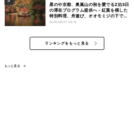
星のや京都、奥嵐山の秋を愛でる2泊3日
の滞在プログラム提供へ - 紅葉を模した
特別料理、舟遊び、オオモミジの下でお
こなう深呼吸など
2026/08/07 09:15
ランキングをもっと見る
もっと見る