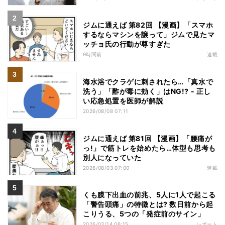
ジムに通えば 第82回 【漫画】「スマホ
するならマシンを譲って」ジムで見たマ
ッチョ氏の行動が尊すぎた
9時間前
連載
海水浴でクラゲに刺されたら…「真水で
洗う」「酢が毒に効く」はNG!? - 正し
い応急処置を医師が解説
2026/08/08 07:11
ジムに通えば 第81回 【漫画】「腰痛が
っ!」で筋トレを始めたら…体型も思考も
別人になっていた
2026/08/03 07:00
連載
くも膜下出血の前兆、5人に1人で起こる
「警告頭痛」の特徴とは? 数日前から起
こりうる、5つの「発症前のサイン」
2026/03/14 06:15
レポート