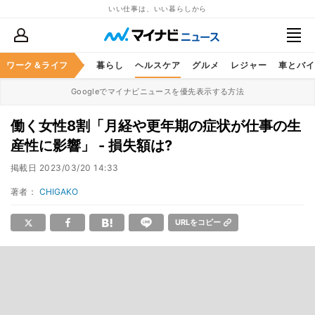
いい仕事は、いい暮らしから
ジネススキル
ワーク＆ライフ
マネー
暮らし
ヘルスケア
グルメ
レジャー
車とバイ
Googleでマイナビニュースを優先表示する方法
働く女性8割「月経や更年期の症状が仕事の生
産性に影響」 - 損失額は?
掲載日
2023/03/20 14:33
著者：
CHIGAKO
URLをコピー