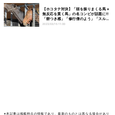
【ホコタテ対決】「頭を振りまくる馬 ×
無反応を貫く馬」の名コンビが話題に!!
「餅つき感」「修行僧のよう」「スルー
スキル高っか」と人気者に!
2023/03/15 11:00
※本記事は掲載時点の情報であり、最新のものとは異なる場合があり