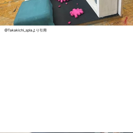
@Takakichi_splaより引用