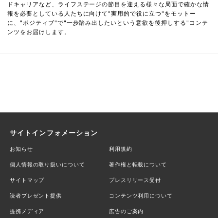
ドキャリアなど、ライフステージの節目を迎える様々な局面で確かな情
報を必要としている人たちに向けて"実用的で役に立つ"をモットー
に、"ポジティブ"で"一歩踏み出したいという意欲を後押しする"コンテ
ンツをお届けします。
サイトインフォメーション
お知らせ
利用規約
個人情報の取り扱いについて
著作権と転載について
サイトマップ
プレスリリース受付
読者プレゼント提供
コンテンツ利用について
提携メディア
広告のご案内