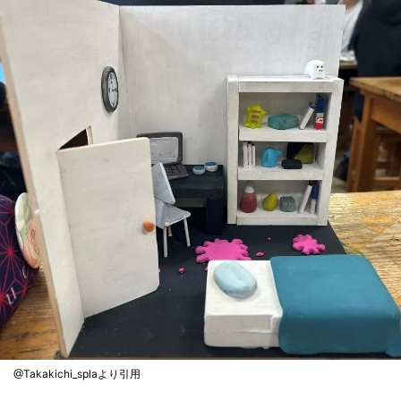
@Takakichi_splaより引用