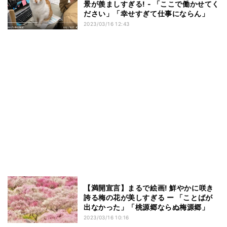
景が羨ましすぎる! - 「ここで働かせてく
ださい」「幸せすぎて仕事にならん」
2023/03/16 12:43
【満開宣言】まるで絵画! 鮮やかに咲き
誇る梅の花が美しすぎる ー 「ことばが
出なかった」「桃源郷ならぬ梅源郷」
2023/03/16 10:16