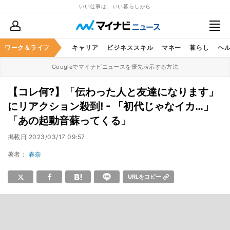
いい仕事は、いい暮らしから
ワーク＆ライフ
キャリア
ビジネススキル
マネー
暮らし
ヘ
Googleでマイナビニュースを優先表示する方法
【コレ何?】「伝わった人と友達になります」
にリアクション殺到! - 「初代じゃなイカ…」
「あの起動音蘇ってくる」
掲載日
2023/03/17 09:57
著者：
春奈
URLをコピー