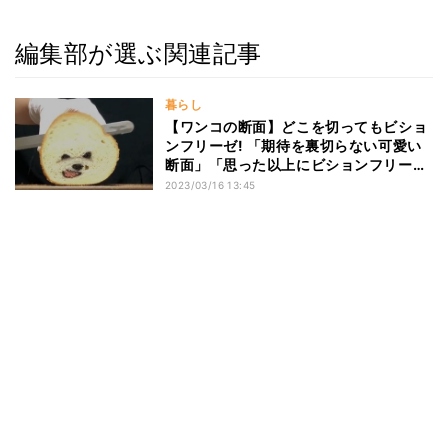
編集部が選ぶ関連記事
暮らし
【ワンコの断面】どこを切ってもビショ
ンフリーゼ! 「期待を裏切らない可愛い
断面」「思った以上にビションフリー
ゼ」
2023/03/16 13:45