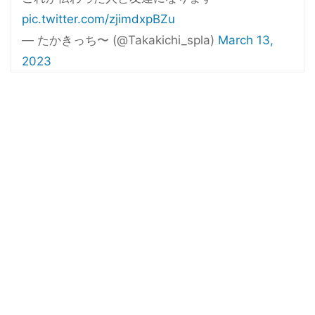
pic.twitter.com/zjimdxpBZu
— たかきっち〜 (@Takakichi_spla)
March 13,
2023