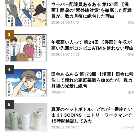
ウーバー配達員あるある 第121回 【漫
画】酷暑の“紫外線対策”を徹底した配達
員が、数カ月後に絶句した理由
2026/08/08 11:15
連載
年収高い人って 第24回 【漫画】年収が
高い先輩がコンビニATMを使わない理由
2026/08/07 21:28
連載
田舎あるある 第173回 【漫画】田舎に移
住して憧れの家庭菜園を始めたが、数カ
月後の光景に絶句
24時間前
連載
真夏のペットボトル、どれが一番冷たい
まま? 3COINS・ニトリ・ワークマンで
15時間検証してみた
2026/08/08 09:10
レポート