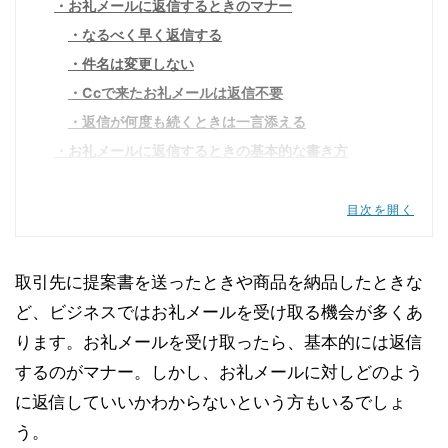
お礼メールに返信するときのマナー
なるべく早く返信する
件名は変更しない
Ccで来たお礼メールは返信不要
返信が何度も続くときは一言添える
お礼メールに返信するときの基本的な書き方
お礼メールでよく使うフレーズ
ビジネスで使えるお礼メールへの返信の例文【取引
目次を開く
先編】
顧客からのお礼メールへの返信
取引先に提案書を送ったときや商品を納品したときな
納品完了のお礼メールへの返信
ど、ビジネスではお礼メールを受け取る機会が多くあ
営業に対するお礼メールへの返信
ります。お礼メールを受け取ったら、基本的には返信
ビジネスで使えるお礼メールへの返信の例文【社内
編】
するのがマナー。しかし、お礼メールに対しどのよう
上司や先輩からのお礼メールへの返信
に返信していいかわからないという方もいるでしょ
飲み会のお礼メールへの返信
う。