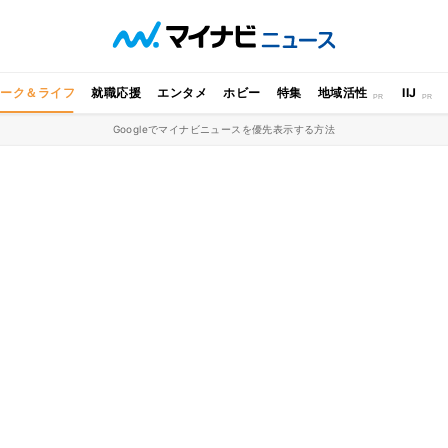
ワーク＆ライフ
就職応援
エンタメ
ホビー
特集
地域活性
IIJ
Googleでマイナビニュースを優先表示する方法