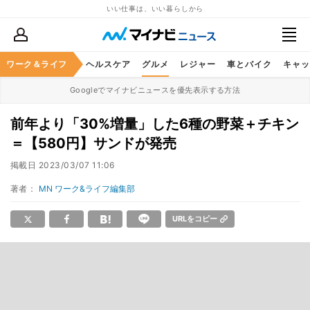
いい仕事は、いい暮らしから
ワーク＆ライフ
マネー
暮らし
ヘルスケア
グルメ
レジャー
車とバイク
キャッ
Googleでマイナビニュースを優先表示する方法
前年より「30%増量」した6種の野菜＋チキン
＝【580円】サンドが発売
掲載日
2023/03/07 11:06
著者：
MN ワーク&ライフ編集部
URLをコピー