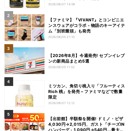
2026/08/07 14:08
【ファミマ】『VIVANT』とコンビニエ
ンスウェアがコラボ - 物語のキーアイテ
ム「別班饅頭」も発売
2026/08/05 21:10
【2026年8月】今週発売! セブンイレブ
ンの新商品まとめ5選
2026/08/05 11:52
ミツカン、角切り桃入り「フルーティス
Rich 桃」を発売 – ファミマなどで数量
限定
2026/08/07 12:12
【出前館】半額祭を開催! ドミノ・ピザ
4,030円→2,015円、ガスト「チーズIN
ハンバーグ」1,090円→540円...最大