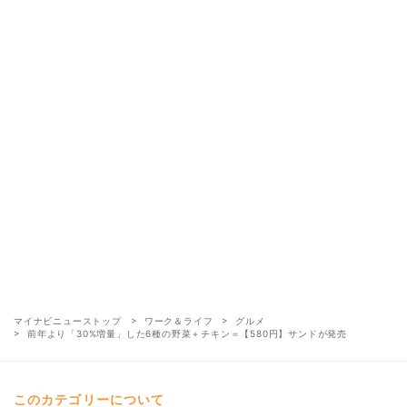
マイナビニューストップ
ワーク＆ライフ
グルメ
前年より「30%増量」した6種の野菜＋チキン＝【580円】サンドが発売
このカテゴリーについて