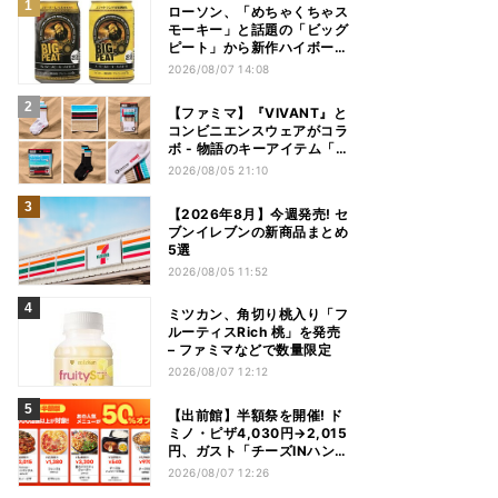
ローソン、「めちゃくちゃス
モーキー」と話題の「ビッグ
ピート」から新作ハイボール
缶＆ミニボトル発売
2026/08/07 14:08
【ファミマ】『VIVANT』と
コンビニエンスウェアがコラ
ボ - 物語のキーアイテム「別
班饅頭」も発売
2026/08/05 21:10
【2026年8月】今週発売! セ
ブンイレブンの新商品まとめ
5選
2026/08/05 11:52
ミツカン、角切り桃入り「フ
ルーティスRich 桃」を発売
– ファミマなどで数量限定
2026/08/07 12:12
【出前館】半額祭を開催! ド
ミノ・ピザ4,030円→2,015
円、ガスト「チーズINハンバ
ーグ」1,090円→540円...最
2026/08/07 12:26
大1,500円OFFの「リピ得ク