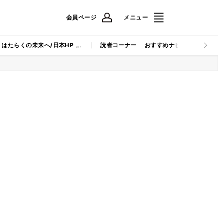
会員ページ
メニュー
はたらくの未来へ/日本HP
読者コーナー
おすすめナビ
マイナビB