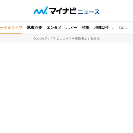
ワーク＆ライフ
就職応援
エンタメ
ホビー
特集
地域活性
IIJ
Googleでマイナビニュースを優先表示する方法