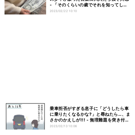
- 「そのくらいの歳でそれを知ってしま
ったか」「大人はそうして生きているん
2023/02/22 10:10
だよ…」
乗車拒否がすぎる息子に「どうしたら車
に乗りたくなるかな?」と尋ねたら…、ま
さかのかえしが!!! - 無理難題を突き付け
る2歳児に母もお手上げ状態
2023/02/13 10:06