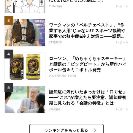
23時間前
レポート
ワークマンの「ペルチェベスト」、"作
業する人用"じゃない!? スポーツ観戦や
家事での熱中症&冷え対策に――話題の
商品を徹底検証
21時間前
レポート
ローソン、「めちゃくちゃスモーキー」
と話題の「ビッグピート」から新作ハイ
ボール缶＆ミニボトル発売
2026/08/07 14:08
認知症に気付いたきっかけは「口ぐせ」
――“これ”が増えたら要注意、認知症初
期に見られる「会話の特徴」とは
7時間前
レポート
ランキングをもっと見る