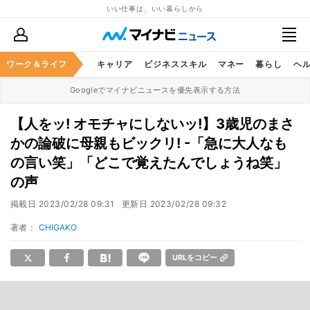
いい仕事は、いい暮らしから
ワーク＆ライフ
キャリア
ビジネススキル
マネー
暮らし
ヘ
Googleでマイナビニュースを優先表示する方法
【人をッ! オモチャにしないッ!】3歳児のまさ
かの論破に母親もビックリ! -「急に大人なも
の言い笑」「どこで覚えたんでしょうね笑」
の声
掲載日
2023/02/28 09:31
更新日
2023/02/28 09:32
著者：
CHIGAKO
URLをコピー