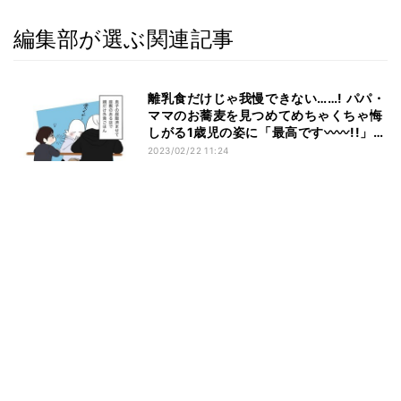
編集部が選ぶ関連記事
離乳食だけじゃ我慢できない……! パパ・
ママのお蕎麦を見つめてめちゃくちゃ悔
しがる1歳児の姿に「最高です〰︎〰︎!!」
「全部がかわいい」と胸キュンっ!!!
2023/02/22 11:24