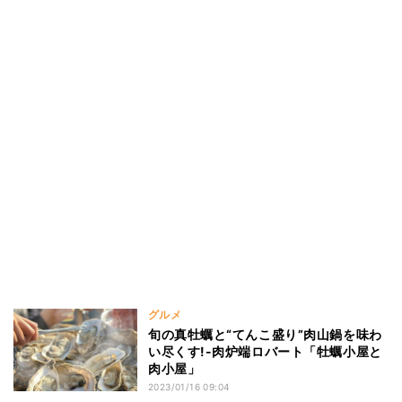
グルメ
旬の真牡蠣と“てんこ盛り”肉山鍋を味わ
い尽くす!-肉炉端ロバート「牡蠣小屋と
肉小屋」
2023/01/16 09:04