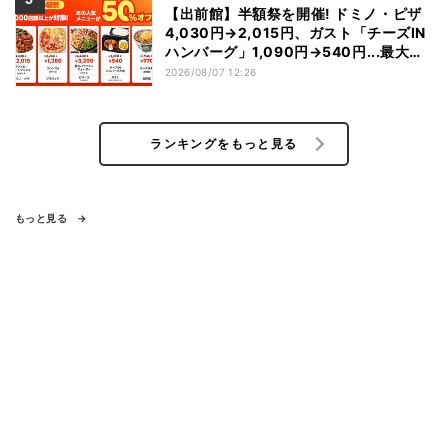
【出前館】半額祭を開催! ドミノ・ピザ
4,030円→2,015円、ガスト「チーズIN
ハンバーグ」1,090円→540円...最大
1,500円OFFの「リピ得クーポン」も配
2026/08/07 12:26
布
ランキングをもっと見る
もっと見る