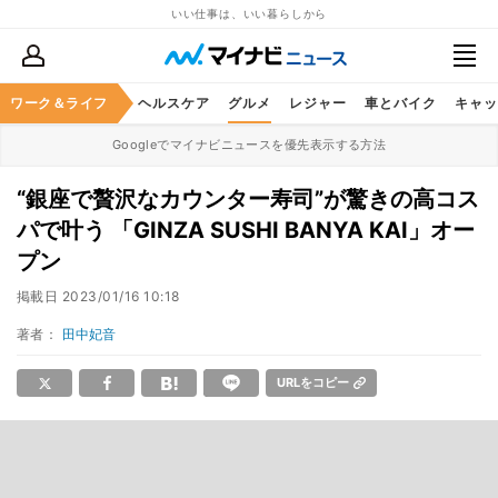
いい仕事は、いい暮らしから
ワーク＆ライフ
マネー
暮らし
ヘルスケア
グルメ
レジャー
車とバイク
キャッ
Googleでマイナビニュースを優先表示する方法
“銀座で贅沢なカウンター寿司”が驚きの高コス
パで叶う 「GINZA SUSHI BANYA KAI」オー
プン
掲載日
2023/01/16 10:18
著者：
田中妃音
URLをコピー