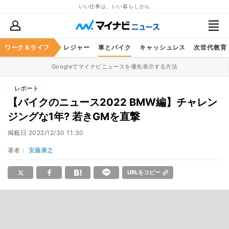
いい仕事は、いい暮らしから
ヘルスケア
ワーク＆ライフ
グルメ
レジャー
車とバイク
キャッシュレス
次世代教育
Googleでマイナビニュースを優先表示する方法
レポート
【バイクのニュース2022 BMW編】チャレン
ジングな1年? 若きGMを直撃
掲載日
2022/12/30 11:30
著者：
安藤康之
URLをコピー