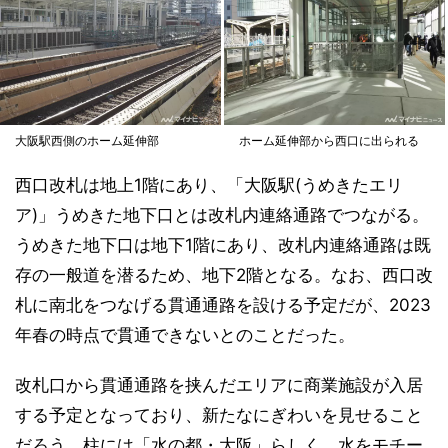
大阪駅西側のホーム延伸部
ホーム延伸部から西口に出られる
西口改札は地上1階にあり、「大阪駅(うめきたエリ
ア)」うめきた地下口とは改札内連絡通路でつながる。
うめきた地下口は地下1階にあり、改札内連絡通路は既
存の一般道を潜るため、地下2階となる。なお、西口改
札に南北をつなげる貫通通路を設ける予定だが、2023
年春の時点で貫通できないとのことだった。
改札口から貫通通路を挟んだエリアに商業施設が入居
する予定となっており、新たなにぎわいを見せること
だろう。柱には「水の都・大阪」らしく、水をモチー