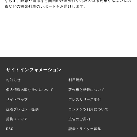
ならず、阪急や南海など関西の鉄道会社や九州の或る列車やゆふいんの
森などの観光列車のレポートもお届けします。
サイトインフォメーション
お知らせ
利用規約
個人情報の取り扱いについて
著作権と転載について
サイトマップ
プレスリリース受付
読者プレゼント提供
コンテンツ利用について
提携メディア
広告のご案内
RSS
記者・ライター募集