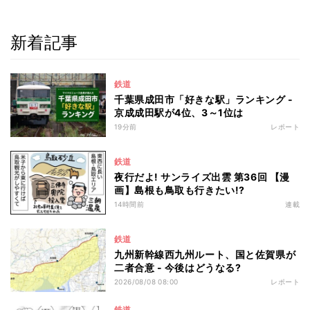
新着記事
鉄道
千葉県成田市「好きな駅」ランキング -
京成成田駅が4位、3～1位は
19分前
レポート
鉄道
夜行だよ! サンライズ出雲 第36回 【漫
画】島根も鳥取も行きたい!?
14時間前
連載
鉄道
九州新幹線西九州ルート、国と佐賀県が
二者合意 - 今後はどうなる?
2026/08/08 08:00
レポート
鉄道