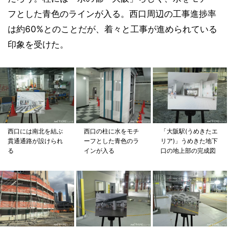
フとした青色のラインが入る。西口周辺の工事進捗率
は約60%とのことだが、着々と工事が進められている
印象を受けた。
西口には南北を結ぶ
西口の柱に水をモチ
「大阪駅(うめきたエ
貫通通路が設けられ
ーフとした青色のラ
リア)」うめきた地下
る
インが入る
口の地上部の完成図