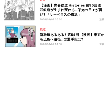
【漫画】青春鉄道 Histories 第95回 西
武鉄道が生まれ変わる…栄光の日々が再
び? 「サーベラスの撤退」
2026/08/08 06:50
連載
鉄道
新幹線あるある? 第54回 【漫画】東京か
ら広島へ遠征…交通手段は?
2026/08/07 18:50
連載