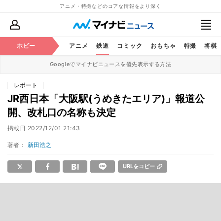
アニメ・特撮などのコアな情報をより深く
ホビー
アニメ
鉄道
コミック
おもちゃ
特撮
将棋
Googleでマイナビニュースを優先表示する方法
レポート
JR西日本「大阪駅(うめきたエリア)」報道公
開、改札口の名称も決定
掲載日
2022/12/01 21:43
著者：
新田浩之
URLをコピー