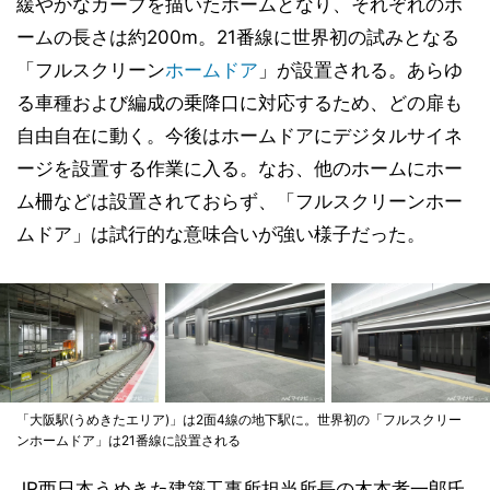
緩やかなカーブを描いたホームとなり、それぞれのホ
ームの長さは約200m。21番線に世界初の試みとなる
「フルスクリーン
ホームドア
」が設置される。あらゆ
る車種および編成の乗降口に対応するため、どの扉も
自由自在に動く。今後はホームドアにデジタルサイネ
ージを設置する作業に入る。なお、他のホームにホー
ム柵などは設置されておらず、「フルスクリーンホー
ムドア」は試行的な意味合いが強い様子だった。
「大阪駅(うめきたエリア)」は2面4線の地下駅に。世界初の「フルスクリー
ンホームドア」は21番線に設置される
JR西日本うめきた建築工事所担当所長の木本孝一郎氏