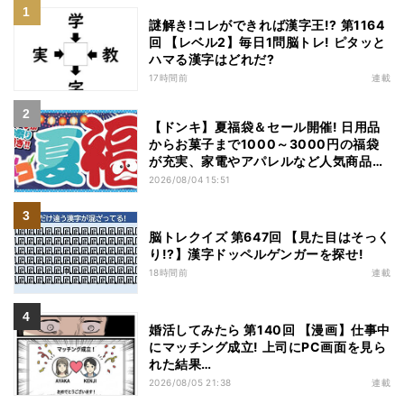
謎解き!コレができれば漢字王!? 第1164
回 【レベル2】毎日1問脳トレ! ピタッと
ハマる漢字はどれだ?
17時間前
連載
【ドンキ】夏福袋＆セール開催! 日用品
からお菓子まで1000～3000円の福袋
が充実、家電やアパレルなど人気商品も
特価
2026/08/04 15:51
脳トレクイズ 第647回 【見た目はそっく
り!?】漢字ドッペルゲンガーを探せ!
18時間前
連載
婚活してみたら 第140回 【漫画】仕事中
にマッチング成立! 上司にPC画面を見ら
れた結果…
2026/08/05 21:38
連載