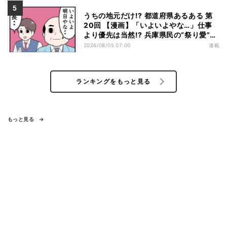
うちの地元だけ!? 都道府県あるある 第
20回 【漫画】「いよいよやな…」仕事
より優先は当然!? 兵庫県民の“祭り愛”が
熱すぎた
2026/08/05 07:00
連載
ランキングをもっと見る
もっと見る