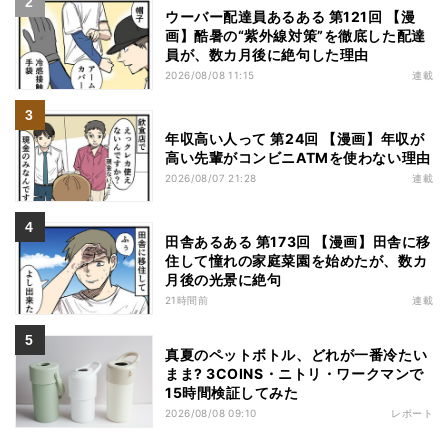
ウーバー配達員あるある 第121回 【漫
画】酷暑の“紫外線対策”を徹底した配達
員が、数カ月後に絶句した理由
2026/08/08 11:15
連載
年収高い人って 第24回 【漫画】年収が
高い先輩がコンビニATMを使わない理由
2026/08/07 21:28
連載
田舎あるある 第173回 【漫画】田舎に移
住して憧れの家庭菜園を始めたが、数カ
月後の光景に絶句
21時間前
連載
真夏のペットボトル、どれが一番冷たい
まま? 3COINS・ニトリ・ワークマンで
15時間検証してみた
2026/08/08 09:10
レポート