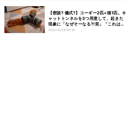
【密談? 儀式?】コーギー2匹+猫1匹。キ
ャットトンネルを3つ用意して、起きた
現象に「なぜそーなる?!笑」「これは笑
うしかないwww」と爆笑の嵐
2022/10/28 09:30