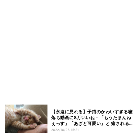
【永遠に見れる】子猫のかわいすぎる寝
落ち動画に8万いいね - 「もうたまんね
ぇっす」「あざと可愛い」と 癒される人
続出!
2022/10/26 15:31