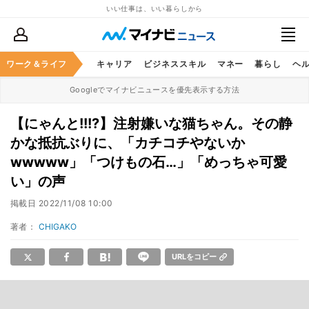
いい仕事は、いい暮らしから
ワーク＆ライフ
キャリア
ビジネススキル
マネー
暮らし
ヘ
Googleでマイナビニュースを優先表示する方法
【にゃんと!!!?】注射嫌いな猫ちゃん。その静
かな抵抗ぶりに、「カチコチやないか
wwwww」「つけもの石…」「めっちゃ可愛
い」の声
掲載日
2022/11/08 10:00
著者：
CHIGAKO
URLをコピー