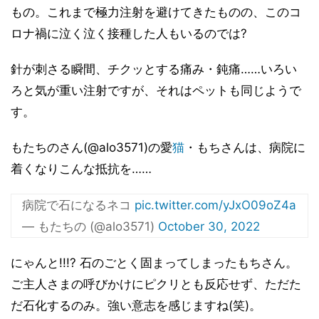
もの。これまで極力注射を避けてきたものの、このコ
ロナ禍に泣く泣く接種した人もいるのでは?
針が刺さる瞬間、チクッとする痛み・鈍痛……いろい
ろと気が重い注射ですが、それはペットも同じようで
す。
もたちのさん(@alo3571)の愛
猫
・もちさんは、病院に
着くなりこんな抵抗を……
病院で石になるネコ
pic.twitter.com/yJxO09oZ4a
— もたちの (@alo3571)
October 30, 2022
にゃんと!!!? 石のごとく固まってしまったもちさん。
ご主人さまの呼びかけにピクリとも反応せず、ただた
だ石化するのみ。強い意志を感じますね(笑)。