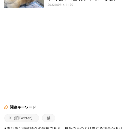
い」の声爆発
2022/09/14 11:30
関連キーワード
X（旧Twitter）
猫
※本記事は掲載時点の情報であり、最新のものとは異なる場合があり