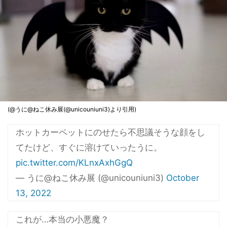
(@うに@ねこ休み展(@unicouniuni3)より引用)
ホットカーペットにのせたら不思議そうな顔をし
てたけど、すぐに溶けていったうに。
pic.twitter.com/KLnxAxhGgQ
— うに@ねこ休み展 (@unicouniuni3)
October
13, 2022
これが…本当の小悪魔？