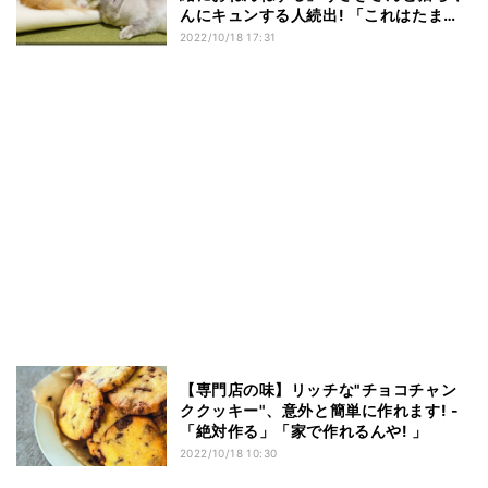
んにキュンする人続出! 「これはたまら
んであります」「ありがてぇ､ありがて
2022/10/18 17:31
ぇ」
【専門店の味】リッチな"チョコチャン
ククッキー"、意外と簡単に作れます! -
「絶対作る」「家で作れるんや! 」
2022/10/18 10:30