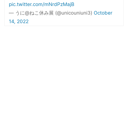
pic.twitter.com/mNrdPzMajB
— うに@ねこ休み展 (@unicouniuni3)
October
14, 2022