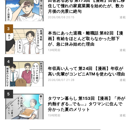
田舎あるある 第173回 【漫画】田舎に移
住して憧れの家庭菜園を始めたが、数カ
月後の光景に絶句
2026/08/08 20:15
連載
本当にあった退職・離職話 第82回 【漫
画】有給をほとんど取らなかった部下
が、急に休み始めた理由
13時間前
連載
年収高い人って 第24回 【漫画】年収が
高い先輩がコンビニATMを使わない理由
2026/08/07 21:28
連載
タワマン暮らし 第153回 【漫画】「外が
灼熱すぎる…でも…」タワマンに住んで
分かった夏のメリット
15時間前
連載