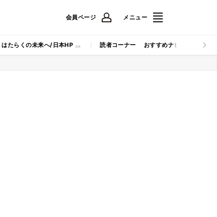
会員ページ
メニュー
はたらくの未来へ/日本HP
読者コーナー
おすすめナビ
マイナビB