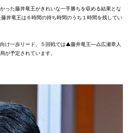
かった藤井竜王がきれいな一手勝ちを収める結果とな
た藤井竜王は６時間の持ち時間のうち１時間を残してい
向け一歩リード。５回戦では▲藤井竜王―△広瀬章人
局が予定されています。