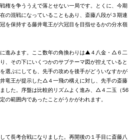
戦権を争ううえで落とせない一局です。とくに、今期
在の混戦になっていることもあり、斎藤八段が３期連
冠を保持する藤井竜王が六冠目を目指せるかの分水嶺
に進みます。ここ数年の角換わりは▲４八金・△６二
り、その下にいくつかのサブテーマ図が控えていると
を選ぶにしても、先手の攻めを後手がどういなすかが
井竜王が提示した△４一飛の構えに対し、先手の斎藤
ました。序盤は比較的リズムよく進み、△４二玉（56
定の範囲内であったことがうかがわれます。
して長考合戦になりました。再開後の１手目に斎藤八