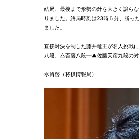
結局、最後まで形勢の針を大きく譲らな
りました。終局時刻は23時５分、勝っ
ました。
直接対決を制した藤井竜王が名人挑戦に
八段、△斎藤八段―▲佐藤天彦九段の対
水留啓（将棋情報局）