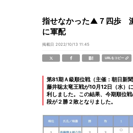
指せなかった▲７四歩 
に軍配
掲載日
2022/10/13 11:45
URLをコピー
第81期Ａ級順位戦（主催：朝日新
藤井聡太竜王戦が10月12日（水）
利しました。この結果、今期順位戦
段が２勝２敗となりました。