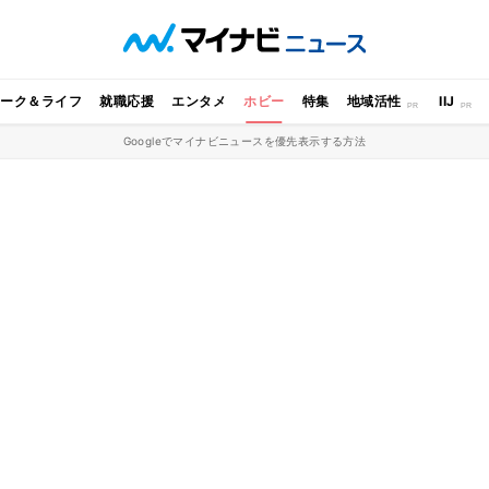
ワーク＆ライフ
就職応援
エンタメ
ホビー
特集
地域活性
IIJ
Googleでマイナビニュースを優先表示する方法