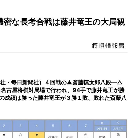
濃密な長考合戦は藤井竜王の大局観
聞社・毎日新聞社）４回戦の▲斎藤慎太郎八段―△
に名古屋将棋対局場で行われ、94手で藤井竜王が勝
の成績は勝った藤井竜王が３勝１敗、敗れた斎藤八