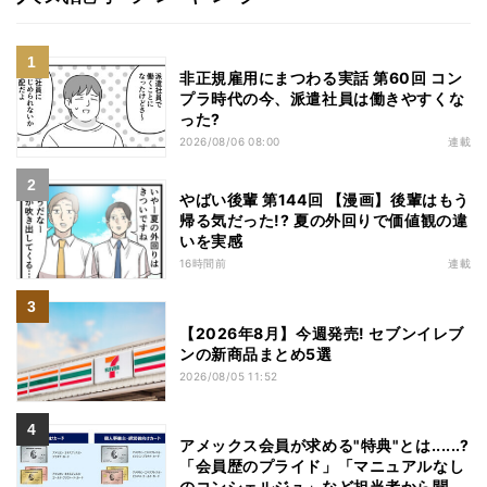
非正規雇用にまつわる実話 第60回 コン
プラ時代の今、派遣社員は働きやすくな
った?
2026/08/06 08:00
連載
やばい後輩 第144回 【漫画】後輩はもう
帰る気だった!? 夏の外回りで価値観の違
いを実感
16時間前
連載
【2026年8月】今週発売! セブンイレブ
ンの新商品まとめ5選
2026/08/05 11:52
アメックス会員が求める"特典"とは......?
「会員歴のプライド」「マニュアルなし
のコンシェルジュ」など担当者から聞い