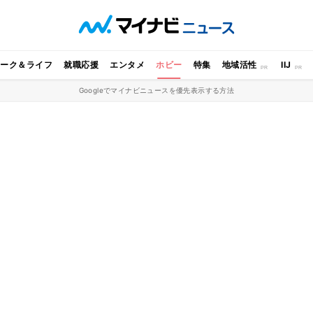
ワーク＆ライフ
就職応援
エンタメ
ホビー
特集
地域活性
IIJ
Googleでマイナビニュースを優先表示する方法