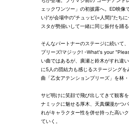
ちが登場。プリマジ前の”コーデアンド
ェックワンツー」の初披露へ。ED映像で
い)”が会場中の”チュッピ(=人間)”
スタが勢揃いして一緒に同じ振付を踊る
そんなパートナーのステージに続いて、
プリーズ!マジック! -What's your "
い曲ではあるが、廣瀬と鈴木がすれ違い
に5人の団結力も感じるステージングを
曲「乙女アテンションプリーズ」を林・
サビ明けに笑顔で飛び出してきて観客を
ナミックに魅せる厚木、天真爛漫かつパ
れがキャラクター性を併せ持った高いク
ていく。