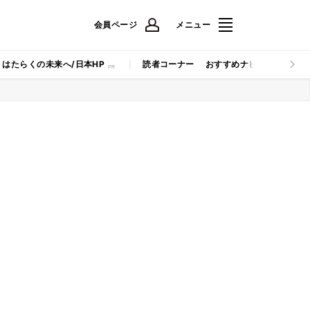
会員ページ
メニュー
はたらくの未来へ/日本HP
読者コーナー
おすすめナビ
マイナビB