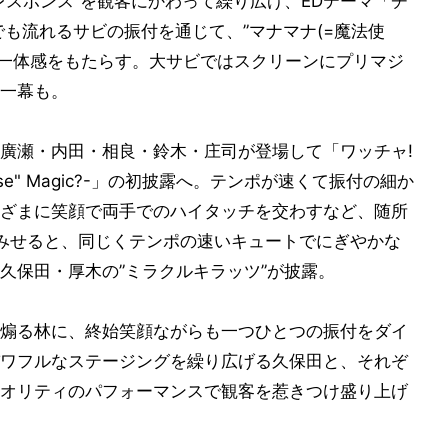
レスポンス”を観客にかわって繰り広げ、EDテーマ「チ
も流れるサビの振付を通じて、”マナマナ(=魔法使
たちに一体感をもたらす。大サビではスクリーンにプリマジ
一幕も。
廣瀬・内田・相良・鈴木・庄司が登場して「ワッチャ!
Please" Magic?-」の初披露へ。テンポが速くて振付の細か
ざまに笑顔で両手でのハイタッチを交わすなど、随所
みせると、同じくテンポの速いキュートでにぎやかな
久保田・厚木の”ミラクルキラッツ”が披露。
煽る林に、終始笑顔ながらも一つひとつの振付をダイ
ワフルなステージングを繰り広げる久保田と、それぞ
オリティのパフォーマンスで観客を惹きつけ盛り上げ