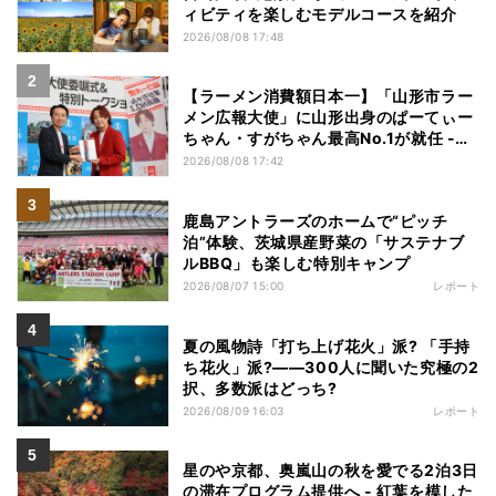
ィビティを楽しむモデルコースを紹介
2026/08/08 17:48
【ラーメン消費額日本一】「山形市ラー
メン広報大使」に山形出身のぱーてぃー
ちゃん・すがちゃん最高No.1が就任 -
「山ラー」の魅力を発信へ
2026/08/08 17:42
鹿島アントラーズのホームで“ピッチ
泊”体験、茨城県産野菜の「サステナブ
ルBBQ」も楽しむ特別キャンプ
2026/08/07 15:00
レポート
夏の風物詩「打ち上げ花火」派? 「手持
ち花火」派?――300人に聞いた究極の2
択、多数派はどっち?
2026/08/09 16:03
レポート
星のや京都、奥嵐山の秋を愛でる2泊3日
の滞在プログラム提供へ - 紅葉を模した