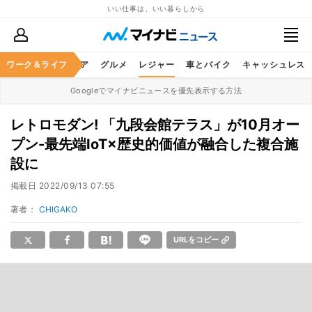
いい仕事は、いい暮らしから
暮らし
ワーク＆ライフ
ヘルスケア
グルメ
レジャー
車とバイク
キャッシュレス
Googleでマイナビニュースを優先表示する方法
レトロモダン! 「九段会館テラス」が10月オー
プン-最先端IoT×歴史的価値が融合した複合施
設に
掲載日
2022/09/13 07:55
著者：
CHIGAKO
URLをコピー